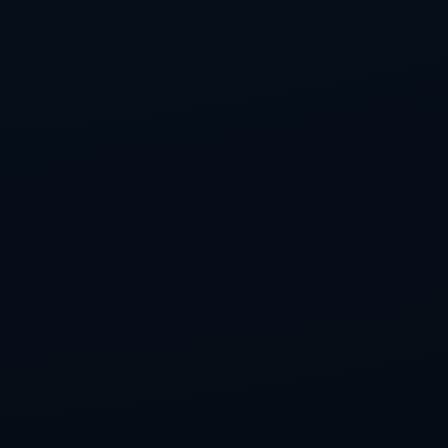
ll Rights by
beat365