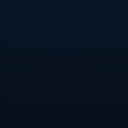
，皇家社会在积分榜上的位置变得更加稳固。这三分帮助他们在
牙人虽然未能得分，**他们在防守端展现出的韧劲也为后续赛事打
启示**