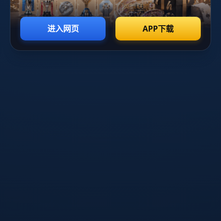
的补时点球**
所有人都准备接受0-0的比分时，戏剧性的一幕出现了。皇家社
在数万名观众的注视下，他的每一步都承载着球队胜利的希望。此