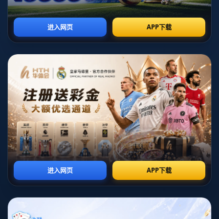
时，可能会选择让渡或重组股权，表面上合作方向一致，但
暗地里隐藏着权力争夺与管理策略的调整。
案例佐证这一点并不鲜见。例如，CBA中的其他俱乐部曾在
股权变更后出现过控制权不稳定、不一致决策等问题，直接
影响了俱乐部在竞技和市场层面的表现。付政浩认为，四川
男篮此番变更恐怕也意味着**某些股东对球队管理层的目前状
况并不完全满意**，希望借助重构从根本上更改其经营模式。
而付政浩进一步指出，这种隐藏在背后的意图并不罕见，在
中国职业体育联赛中**权力格局的调整往往比表面的财务数字
更具意义。**四川男篮显然不想在此方面落后于其他球队。
### 影响分析：是风险，还是机遇？
无论真正意图如何，这次股东变更会对四川男篮造成怎样的
影响，仍值得持续关注。从积极层面看，**这一调整或有助于