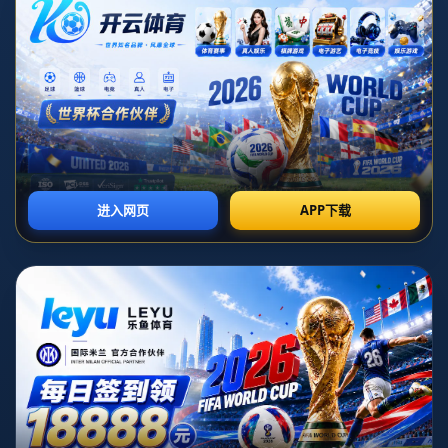
息显示，其主要股东完成了大幅调整。**从表面上看，这一变
动合理且必要**。一些专业人士认为，改变股权分配可以为俱
乐部引入更多资源，比如资本支持、管理经验或者市场拓
展。然而，现实中，事情可能没那么简单。
付政浩认为，这次变更表面上的“商业优化”背后，还折射出少
数股东间利益博弈的迹象。**股东更迭表面上是为了促进体育
项目发展，但其核心意图可能包含多重深意，从重塑俱乐部
的决策权到对冲经营风险，都值得深思。**
### **付政浩对隐藏意图的剖析**
从付政浩的分析来看，四川男篮此次变更并不仅仅是一场“金
钱与资源”的交换，**更可能是对未来话语权的一次重新洗牌
**。现代职业篮球俱乐部的运作机制复杂，股权占比通常决定
着重大决策权的归属。一些股东在面对经营困难或资源局限