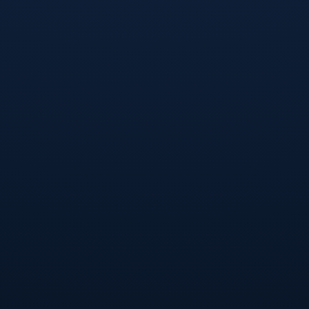
的关键发挥决定的，这场对决同样不例外。**莱万多夫斯基**
静一锤定音，为拜仁打开胜利之门。本赛季，莱万已经多次在关
**也在比赛中延续了自己的好状态。他抓住对手防线的漏洞，利
，他的速度、盘带和得分能力让对手防不胜防。