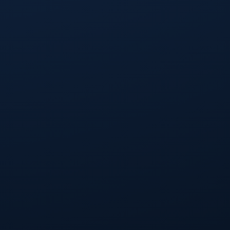
，被誉为近十年来德甲最伟大的射手，再一次站了出来。他凭借精
键比赛中贡献进球，他的稳定性无愧金球奖得主的称号。
用一记世界波将比分扩大。作为拜仁锋线的全能选手，格纳布里近