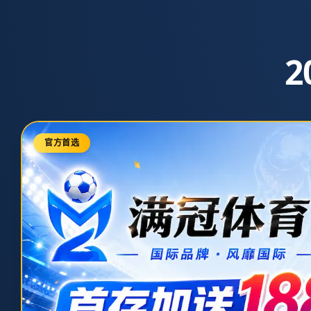
**德甲第31轮：拜
*在德甲第31轮的
在积分榜上的优势，
德甲对抗的魅力。*
### 强强对话，德
拜仁慕尼黑和多特蒙
直接对话，情势同样
就展现出了高强度的