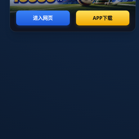
### 莱万与格纳布