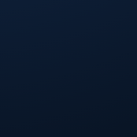
，还是之后的“米兰王朝”，其名字都与辉煌的冠军联赛荣誉密不可
们在欧冠小组赛中连遭困境，陷入了*即将提前出局*的困境。
在管理层面的频繁更换、年轻球员的过早启用以及缺乏世界级球
在全力以赴寻求突破，希望能在**最后几场赛事**中有所作
赛场上似乎被某种“*魔咒*”所困，他们在与某些追求完美的对手
律，为自己争取到了小组出线的有利位置。