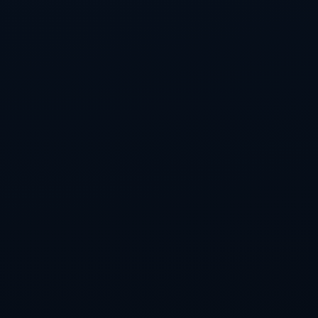
表现无疑将继续吸引全球球迷的目光*。在此过程中，球队的策略
ll Rights by
beat365