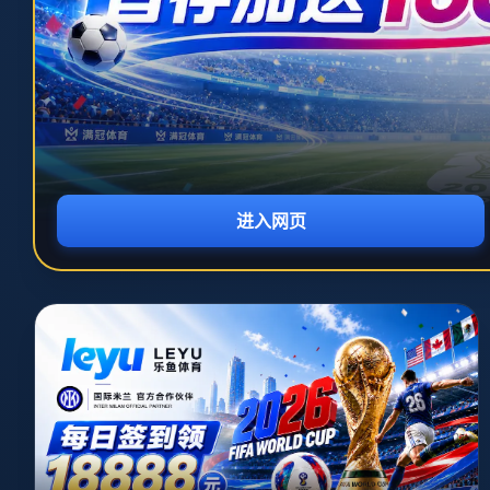
在欧洲足坛，谈起“
中却频频受挫，逼近
利豪门在本赛季的表