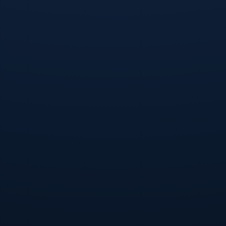
劲旅曾经统治欧洲足坛，无论是上世纪80年代末的“三巨头”时代
，俱乐部经历了多次重建，始终未能找回巅峰状态。本赛季，他
失望，同时也引发了业内的广泛讨论。许多分析师认为，俱乐部
欧冠赛场上力不从心的关键原因。然而，AC米兰并未放弃努力，仍
**
成鲜明对比的是国际米兰的崛起。自2000年以来，国际米兰在欧冠
得胜利。本赛季，在关键赛事中，国际米兰一举打破这一不胜定