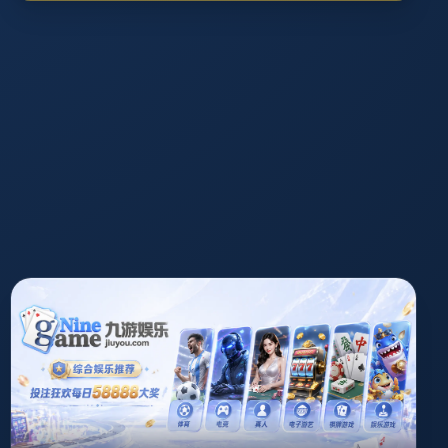
米兰。然而，尽管拥有辉煌的历史，他们在本赛季的欧洲冠军联赛
胜定律，这让许多球迷为之振奋。*本文将深入探讨这两家意大