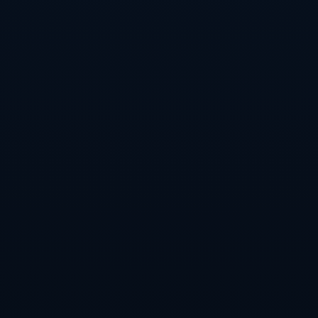
表现值得期待。
Copyright 2024
bat·365(中文)官方网站-登录入口
All Rights by
beat365