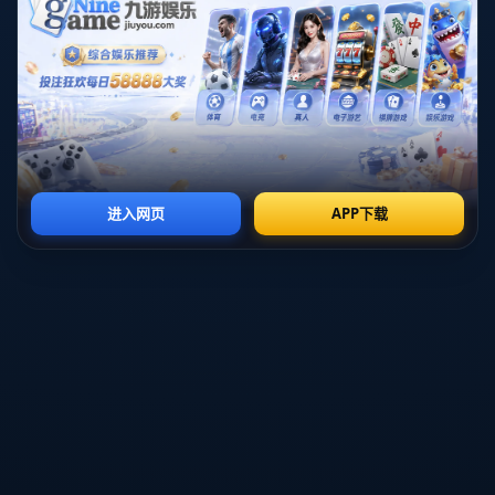
力和敏锐的进攻嗅觉。凭借齐耶赫的助攻，维尔纳在禁区内
迅速反应完成射门，为蓝军打入比赛的第二个进球。这不仅
是对齐耶赫助攻的最好回报，也是对自己能力的肯定。
维尔纳自从加盟切尔西以来就展现了高度的适应能力和不断
进步的状态。他通过每场比赛的努力，不仅建立了个人的信
心，也成为了切尔西进攻线上的不可或缺的一员。
**祖玛的稳固防守与头球破门**
在这次比赛中，*祖玛*不仅在防线上稳如磐石，多次化解了对
手的攻势，还在进攻中用头球为切尔西锁定胜局。作为一名
中卫，他在比赛的第72分钟利用角球机会，以精准的头球技
术，为球队打入了第三个进球。
**祖玛取得进球**的重要性不言而喻，这不仅扩大了比分差
距，也彻底摧毁了对手伯恩利反击的信心。作为一名防守球