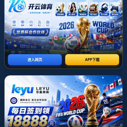
後，是一系列精心策劃的戰術和全體隊員的完美協作。
**法國國奧隊的戰術**
法國隊此次的成功並非僅僅依賴球員的個人能力，而是體現
了一整套完備的戰術體系。教練在賽前便制定了針對阿根廷
隊的壓迫性防守和快速反擊的策略。法國隊的中場控制力表
現尤為突出，他們以穩定的傳球和快速的節奏有效地牽制了
阿根廷隊的進攻。
其中，法國隊的中場核心球員展現了驚人的**控球技巧**，多
次在關鍵時刻組織起有效攻勢。這樣的表現不僅鞏固了球隊
的防守，更打擊了對手的士氣。在這樣的策略下，法國隊逐
步掌控了場上的主動權。
**阿根廷國奧隊的表現與挑戰**
反觀阿根廷國奧隊，他們在這場比賽中的表現仍然可圈可