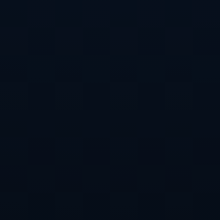
僅僅只是開始。隨著比賽的深入，這些球員在更高的舞台上
展現自我的機會將越來越多，他們的成長之路也會更加耀
眼。這場勝利是法國國奧隊的一個步驟，而阿根廷的球員也
將從中獲得寶貴的經驗，為下一次的較量積蓄力量。
Copyright 2024
bat·365(中文)官方网站-登录入口
All Rights by
beat365