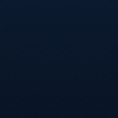
**改革与希望**