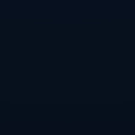
Copyright 2024
bat·365(中文)官方网站-登录入口
All Rights by
beat365