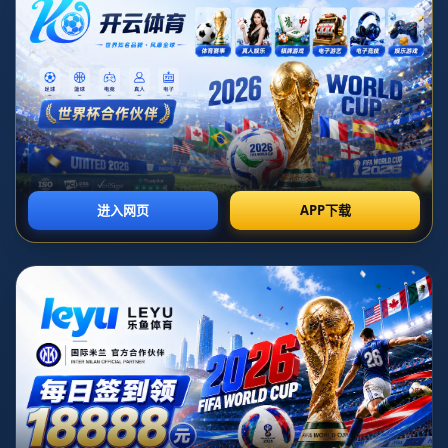
理透明度低下，许多资源未能合理配置至基层建设和青训体
系。某些官员被指私吞资金，使得足球发展的良性循环被打
断。在这样的环境下，即使是有潜力的球员也无法获得应有
的支持。这样的恶性循环导致国家队在大赛中的表现始终不
尽人意，球迷的失望情绪也愈发加重。
**青训体系缺失，未来发展的隐忧**
青训是一个国家足球水平提升的基石，而加纳恰恰在这个方
面捉襟见肘。因缺乏系统的青训计划，年轻球员难以获得足
够的训练和比赛机会，导致人才的断层。相比于荷兰、德国
等欧洲国家完备的青训设施和机制，加纳的青训资源显得相
形见绌。*足球发展的希望寄托于年轻一代，而目前的青训困
境则让人难以乐观*。