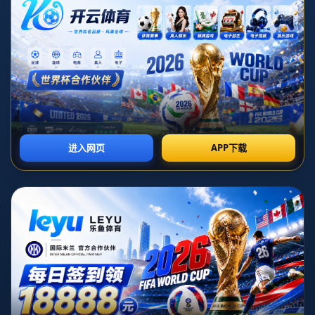
难扳平。这场平局对**AC米兰和罗马**来说，既是一次对现
状的检验，也突显了战术执行上的不足。
**另一场备受瞩目的比赛**是尤文图斯对阵维罗纳。尽管尤文
图斯在比赛中展现出绝对的控球优势，但维罗纳的防守反击
体系令人印象深刻。这场比赛最终以1-1的比分结束，C罗的
缺席无疑给尤文的进攻端带来了不小挑战，他们在比赛中缺