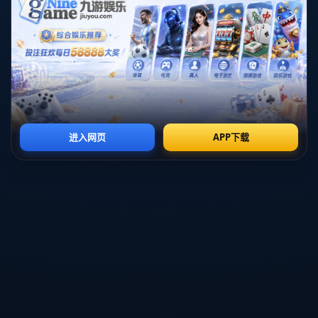
與烏茲別克斯坦的比賽卻顯得有些力不從心。例如，以往比
賽中，當她們在上半場表現不佳時，教練團隊通過中場調整
和戰術變換，往往能在下半場逆轉形勢。然而，在這場比賽
中，這樣的調整似乎並未達到預期的效果。這也給予了球隊
在未來的比賽中更深刻的反思機會。
**未來的挑戰與期望**
這場意外的失利提醒我們，即便是強隊，也需要在每場比賽
中保持冷靜、理智的心態。中國女足在技術和戰術上都有著
不俗的實力，但未來的挑戰在於如何在心理層面達到一致，
將壓力轉化為動力，發揮出應有的水平。