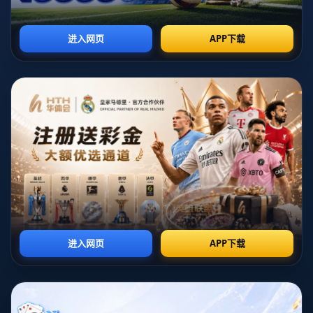
心態問題常常是賽場上成敗的關鍵因素之一。中國女足在過
去的比賽中，以強大的心理素質和穩定的發揮聞名。然而，
過高的期待和壓力可能使球員在緊張的比賽環境中表現失
常。*心理壓力增大可能導致她們在進攻端過於急躁，防守端
不夠冷靜，使得烏茲別克斯坦能夠有機會趁虛而入*。
**案例分析：中國女足在壓力下的表現**
回顧歷史，中國女足在面對壓力時有過成功的轉型，但此次