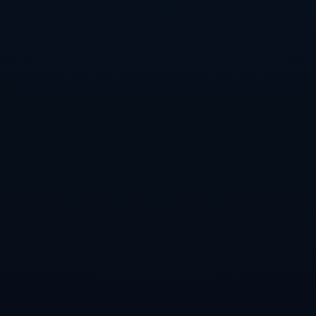
例如，2018年俄罗斯世界杯上，阿联酋裁判阿里·穆巴拉克成
为首位在世界杯执法的亚洲裁判，这为亚洲裁判在国际舞台
的发展带来了希望，也激励了更多亚洲裁判追求更高的目
标。
**挑战与机遇并存**
尽管入围是对马宁和傅明能力的认可，但他们面临的挑战依
然巨大。在世界最高水平的赛事上，裁判不仅需要面对球员
和球迷的巨大压力，还需在复杂多变的比赛环境中做出公正
判罚。对中国裁判而言，这既是展示能力的重要机遇，也是
提升中国裁判国际形象的契机。
在未来的足球世界中，技术的进步将继续改变裁判的角色与
责任。马宁和傅明的入围，为他们提供了一个绝佳的平台，
以展现亚洲裁判的实力和决心。在这一背景下，他们代表的
不仅仅是个人的成功，更是中国足球在世界裁判领域的新起