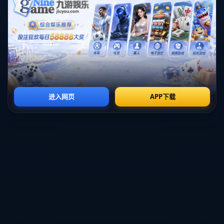
段。傅明被考虑为VAR裁判的候选人，这一消息同样令人振
奋。作为一名经验丰富的裁判，傅明对于利用技术辅助手段
来辅助传统裁判工作有着深入理解。他参与多场重要比赛的
VAR工作，表现出色，为比赛的公正性提供了保障。
VAR裁判不仅需要对技术设备有足够的熟悉度，还需在关键
时刻与主裁判进行有效沟通，以确保比赛不受技术决策的干
扰。傅明在这一领域的表现为他获得国际赛事的注意铺平了
道路。
**亚洲裁判的国际认可**
近年来，亚洲裁判在国际赛场的表现逐渐受到认可，这离不
开他们对专业技术的不断追求。中国裁判能够在2026年世界
杯候选名单中占有一席之地，也显示出中国足球裁判界的发
展进步。