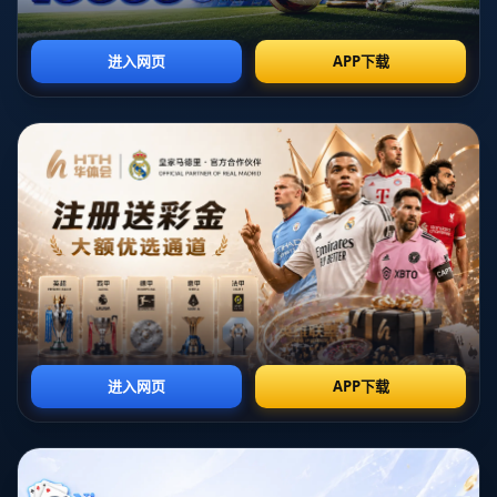
马宁，这位来自中国的知名裁判，近年来在国际赛场上多次
执法重要比赛，积累了丰富的经验。他以果敢的判罚、对比
赛细节的敏锐关注而闻名，这使得他在亚洲足坛备受尊敬。
马宁曾多次担任亚洲杯及世界杯预选赛的主裁判，他的执法
风格和专业素养使得许多国际赛事都愿意邀请他参与。
不仅如此，马宁始终保持着对裁判科技进步的追踪和应用能
力。他熟练使用VAR（视频助理裁判）技术，并能够在复杂
的比赛局面中做出迅速、准确的判定。这种能力的培养，不
仅增强了他的执法能力，也让他在国际舞台上更具竞争力。
**VAR裁判的重要性**
在现代足球中，VAR技术已成为确保比赛公平性的关键手