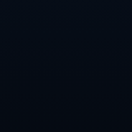
点。
Copyright 2024
bat·365(中文)官方网站-登录入口
All Rights by
beat365