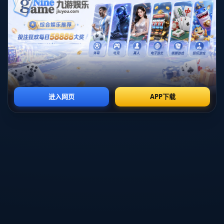
戰術部署遭到致命打擊，這無疑是一大教訓。
事實上，類似的紅牌事件在職業比賽中並不少見。例如，
2022年英超聯賽中切爾西球員里斯·詹姆斯因在門線上的手球
被罰下，導致球隊最終失利。從這些案例中可以看出，**球員
的臨場冷靜與專注度，往往對比賽結果起著關鍵作用**。
對於江蘇蘇寧，他們的表現無疑值得稱讚。作為一支歷經多
次重要比賽的球隊，他們在逆境中的沉穩反應正是成功晉級
的關鍵因素。比賽展現的不僅僅是兩隊的技術水準，更是一
場精神力、意志力和紀律的較量。
### 火熱足協杯：激情與教訓的縮影
本場足協杯半決賽，不僅是一場進攻端的視覺盛宴，也是一
面折射球員心理素質與情緒管控的鏡子。無論是天津泰達的
失誤，還是江蘇蘇寧的執著，都讓這場比賽成為球迷熱議的