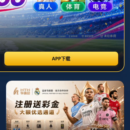
的環境中，**北京隊的主場戰績以14勝1負的傲人成績**成為
核心球員的出色表現。本文將深入探討在這種輝煌戰績背後的關
能夠創造如此優異的主場戰績，首先要提到的就是球隊核心球員的出