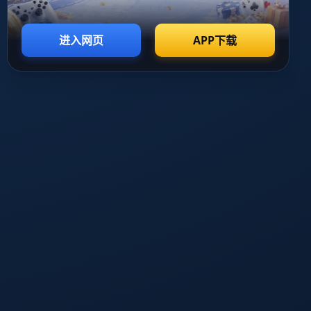
傑曼的組織能力也為北京隊的整體進攻提供了極大支持。他能準確
。