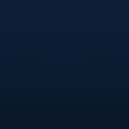
內線防守屏障，周琦的名字自然不能被忽略**。他在關鍵比賽中貢
隊奠定了堅實的後防基礎。周琦不僅僅依靠身高優勢給對手造成
次。