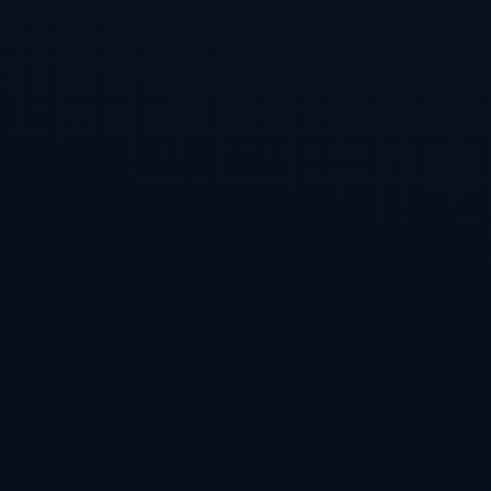
产品中心
此外，年輕球員**
中，他不僅能夠在防
新闻中心
潛力和挖掘其天賦，
從41歲的球迷到籃
联系方式
獨表現，更在於整個
樣的成績能夠在接下
在這波浪潮裡，北京
三位明星球員，無疑