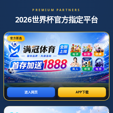
穆裏尼奧從熱刺下課原因竟是…….
2026-07-07T18:28:13+08:00
# 穆里尼奥从热刺下课原因竟是……
穆里尼奥，这位被誉为“狂人”的足球教练，以其在多个豪门俱
乐部的辉煌战绩闻名于世。然而，他在热刺的执教生涯却以
令人意外的方式戛然而止，让人不禁质疑：**穆里尼奥从热刺
下课的真正原因究竟是什么？**是球队战绩的下滑，还是更深
层次的矛盾？本文将为您揭开这个谜团。
---
### **穆里尼奥与热刺：备受期待的合作**
2020年，穆里尼奥接任热刺主帅一职，一度被外界看作是球