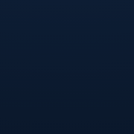
例如，前热刺后卫丹尼·罗斯在公开采访中提到了自己与穆里
尼奥的不愉快，还指责他在队内“漠视一些球员的感受”。与此
同时，一些未获得太多出场机会的替补球员也对穆里尼奥表
达不满，认为他对主力过于依赖，却忽视了替补球员的心理
调节与融入。这种情况在联赛后半程愈发加剧，最终导致更
衣室失去了凝聚力。