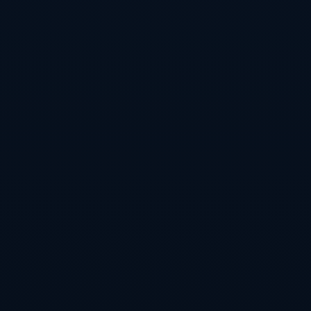
Copyright 2024
bat·365(中文)官方网站-登录入口
All Rights by
beat365