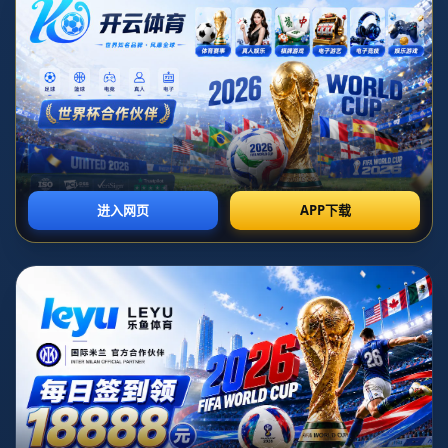
提到鲁梅尼格，可以说他是拜仁慕尼黑腾飞的重要推手。从
2002年出任俱乐部董事会主席起，他用了近20年的时间，将
拜仁塑造为欧洲足坛屈指可数的顶级豪门。在他的领导下，
拜仁不仅在德甲联赛实现了连年霸主地位，还在欧洲赛场闯
出了一片天地。尤其是2020年，拜仁在他的管理下夺得“三冠
王”，这是俱乐部历史上的巅峰时刻。