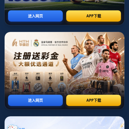
在鲁梅尼格的管理时期，拜仁慕尼黑展现了*可持续运营*的典
范。俱乐部坚持“不靠债务扩张、不盲目烧钱”的理念，通过精
准的引援和青训培养，让球队长期处于顶尖水平。《德甲金
融报告》显示，拜仁每年的盈利水平在欧洲足球界名列前
茅，甚至在疫情期间仍能保持财务健康，这与鲁梅尼格的战
略眼光密不可分。因此，他的卸任，不仅让球迷感到不舍，
也让人对拜仁未来的发展充满期待。
### 卡恩接任：传奇门将的又一轮挑战
鲁梅尼格的接班人卡恩，是一位毫无悬念的选择。这位近年
来备受瞩目的俱乐部高层，在职业球员时代便是拜仁的传奇
代表。作为门将，卡恩用他无所畏惧的球风和领袖气质成为
了拜仁的象征。在他职业生涯中，他随队获得了无数荣誉，
包括1999-2001年的德甲冠军“帽子戏法”和2001年的欧冠冠