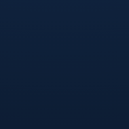
**1. 青训和数字化的融合发展**
近年来，卡恩多次强调，未来的拜仁需要更加注重*年轻球员
的培养和数字化发展*。卡恩认为，拜仁不仅要在引援市场中
保持敏锐，还需注重对俱乐部青训体系的投资。而在数字化
领域，他也表示将大力推动数据分析技术在训练和比赛中的
应用。
**2. 探索全球化市场**
鲁梅尼格时代，拜仁在欧洲市场取得了巨大的成功。但相比
之下，亚洲和北美市场的开拓一直略显缓慢。卡恩接任后，
或将加快这一步伐。事实上，卡恩近年来频繁参与与中国、
日本等亚洲国家相关的商业活动，显示了他对全球化布局的
不懈努力。