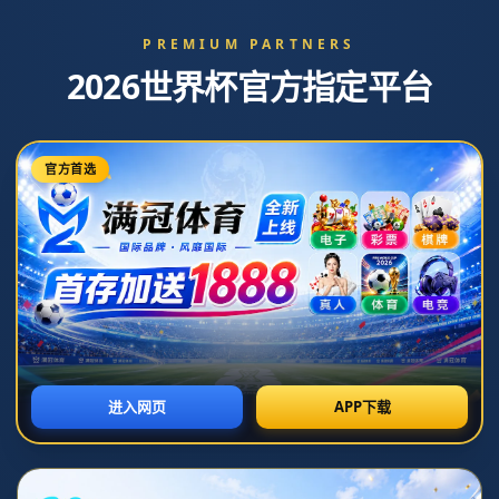
英超第2輪阿森納4-2萊斯特城 熱蘇斯2射2傳馬丁內利
連場破門.
2026-07-07T18:28:13+08:00
**英超第二轮：阿森纳4-2击败莱斯特城，热苏斯大放异彩**
在英超第二轮的一场焦点战中，阿森纳以4-2的比分击败莱斯
特城。本场比赛中，*热苏斯*以两射两传的惊人表现成为全场
最佳球员，同时马丁内利也连续两场比赛破门，为阿森纳的
胜利做出了巨大贡献。