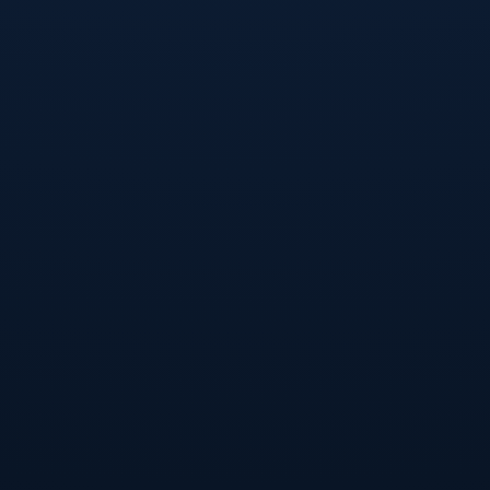
阿森纳本场的胜利不仅归功于球员个人的出色发挥，也与主
教练阿尔特塔的战术调整密不可分。**阿尔特塔赋予了热苏斯
充足的自由度**，让他能够充分发挥进攻天赋，而中场的衔接
和管理则流畅且高效。在面对莱斯特城的紧逼防守时，阿森
纳通过快速传导球和转换反击来打破对方防线，这种战术安
排无疑是胜利的关键。