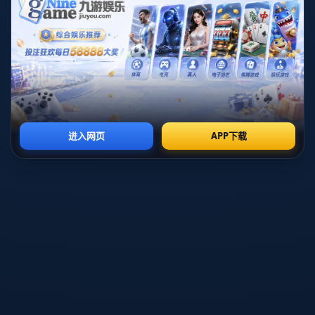
**莱斯特城的努力未果**
虽然莱斯特城在比赛中奋力抵抗，并由麦迪逊和瓦尔迪取得
两个进球，但面对状态火热的阿森纳，他们显得无能为力。
莱斯特城的问题在于防守端的漏洞，在面对阿森纳如此强劲
的攻击火力时，未能及时弥补。
**战术上的成功**