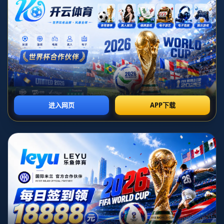
### **曼聯憑藉超強實力掌控比賽節奏**
本場比賽在格拉納達的主場進行。儘管是首次進入欧聯杯八
強，但格拉納達的球迷對球隊表現寄予厚望。然而，面對擁
有強大陣容和豐富歐戰經驗的曼聯，格拉納達還是略顯稚
嫩。
**曼聯從比賽一開始便展現了強大的控場能力**，中場核心布
魯諾·費爾南德斯繼續發揮關鍵作用，他在本場的創造性傳球
為全隊提供了多次威脅進攻。不僅如此，曼聯的防守也十分
穩健，格拉納達的進攻頻頻被熄火。雖然格拉納達試圖憑藉
防守反擊獲得進球機會，但卻始終無法打破曼聯的後防線。
---
### **拉什福德首開紀錄：速度與冷靜的完美結合**
比賽的第31分鐘，曼聯率先打破僵局。來自後場的一腳精準