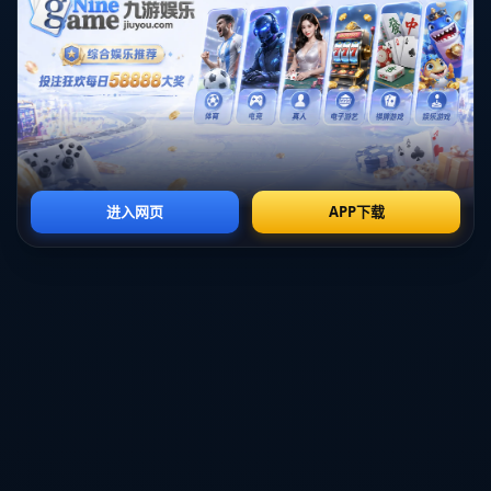
來，他一直是點球專家，幾乎每一次主罰都能成功命中，展
現了他超強的心理素質和技術能力。*這粒進球讓曼聯在1/4決
賽的第二回合中占據了絕對的心理優勢。
---
### **格拉納達初登歐戰舞台難掩稚嫩**
相比歷史悠久的曼聯，格拉納達作為西甲聯賽的新晉勁旅，