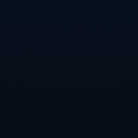
今年是他們首次參加歐戰。然而，在這場高強度、快節奏的
比賽中，他們難免暴露出歐戰經驗的不足。*儘管球隊在前期
憑藉團結與拼勁一路闖進八強，但處於劣勢的情況下，他們
在戰術調整和關鍵球處理上都顯得稍微稚嫩。*
然而，我們依然要為格拉納達鼓掌。他們的專注與拼搏讓這
場比賽不會失去懸念，第二回合他們仍然有機會進行反擊，
結束這趟黑馬之旅的完美篇章。
---
### **總結：曼聯穩步前進，目標劍指歐聯冠軍**
這場比賽展現了曼聯的實力與效率，尤其是拉什福德和B費的
關鍵發揮，讓球隊在兩回合淘汰賽中佔得先機。而格拉納達
則需要在次回合賽事中做出改變，才能為局勢帶來更多懸
念。毫無疑問，這場歐聯杯1/4決賽充分體現了歐洲足壇的頂