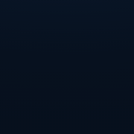
一场既精彩又公平的比赛是他们最大的期待。而裁判的执法水平
尔代夫能否通过精彩对决为观众奉献一场视觉盛宴？这些都是值