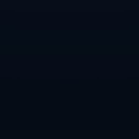
裁判阿拉里的加入，不仅为国足与马尔代夫的比赛增添了新的看点
量，更是裁判公正与职业精神的舞台。让我们共同关注这次比赛
Copyright 2024
bat·365(中文)官方网站-登录入口
A