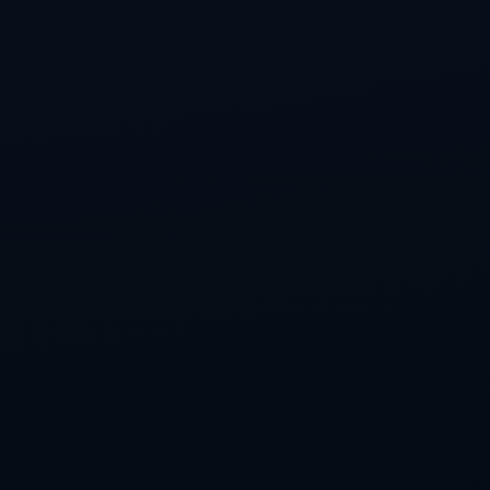
，也让我们对他的执法能力与公正性多了一层期待。**足球比赛
，期待它带来的精彩与公正。
ll Rights by
beat365