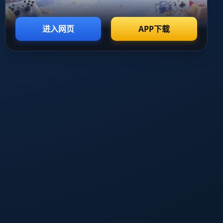
无疑是一场重要的考验。马尔代夫虽非传统足球强国，但其球员
临心理上的压力——他们不仅需要在比赛中展现技战术水平，还需
适应这位经验丰富的裁判的吹罚尺度；而对于马尔代夫队，利用