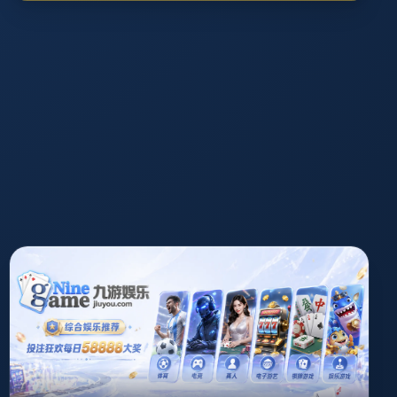
理解和对场上突发事件的敏锐反应能力，也使得他成为各大赛事