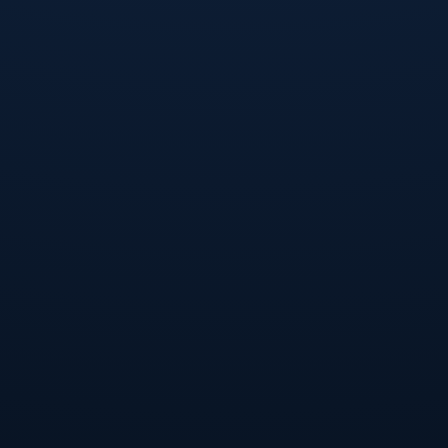
，阿拉里曾在多场关键比赛中做出了具有争议又公正的判罚。例如
当时引发了场内外的激烈讨论，但事后证明其判罚符合国际足联的
再次展示的实力。
赛的精彩与公平**