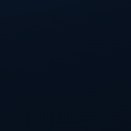
无疑是确保赛事公正的基石。在这场比赛中，阿拉里将如何驾驭
得期待的看点。