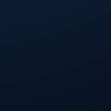
，在2019年的一场亚洲杯预选赛中，他作出了一次引发广泛讨
规则要求。这样**关键瞬间的裁决能力**，将是他在国足对阵