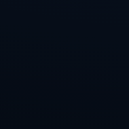
**总结来看，约旦
不仅是球员技艺的较