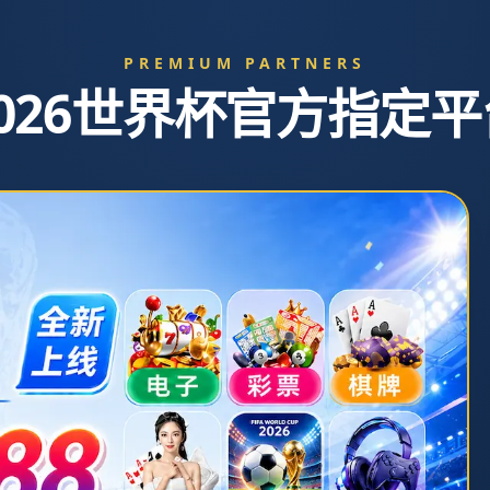
約旦裁判阿拉裏執法國足對陣
2026-07-07T18:28:13+0
法国足对阵马尔代夫：一场足球对决的幕后故事**
的表现往往左右了比赛的节奏和球员的心理状态。约旦籍裁判阿拉
仅是两国足球队的对决，更是一场值得关注的裁判秀场。本文将
足球比赛中的意义
**裁判在足球比赛中扮演的角色**。裁判是比赛的公平维护者
判断都会受到各方的聚焦与考验。因此，阿拉里的执法能力和经
背景与经验
旦的**国际级裁判**，在亚洲赛场上拥有丰富的执法经验。他