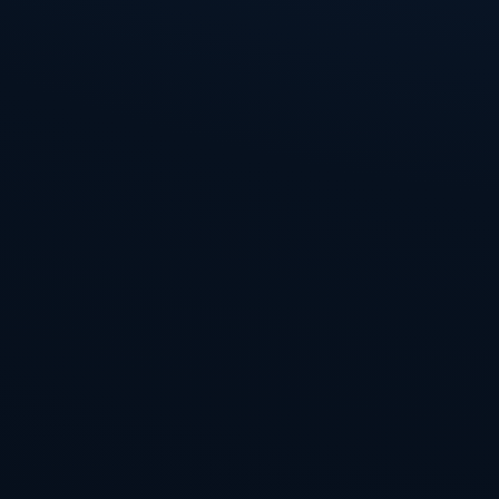
首页
公司简介
产品中心
对于球迷来说，观看
新闻中心
场上局面？国足与马
联系方式