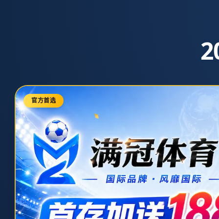
**约旦裁判阿拉里执
在足球比赛中，裁判
赛的执法裁判。这不
### 裁判的角色在
首先，我们需要理解
场上，裁判的每一个
### 阿拉里裁判的
阿拉里，这位来自约