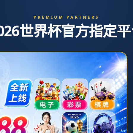
亨利：皇馬體系成就了貝林厄姆 讓他
2026-07-07T18:28:13+0
就了貝林厄姆 讓他有空間充分表現自己**
球世界中，合适的球队和战术体系对一名球员的成长起到至关重
，传奇足球评论员亨利提出观点，认为是皇马的体系成就了贝林
的潜力。
前已经显示出非凡的天赋，但在西班牙首都，他迎来了职业生涯
充分发挥。皇马一贯的漂亮足球风格要求球员有技术、有速度，
是受限于固定的位置。
到**：“年轻球员需要一个能让他们成长并表现自我的平台，而皇