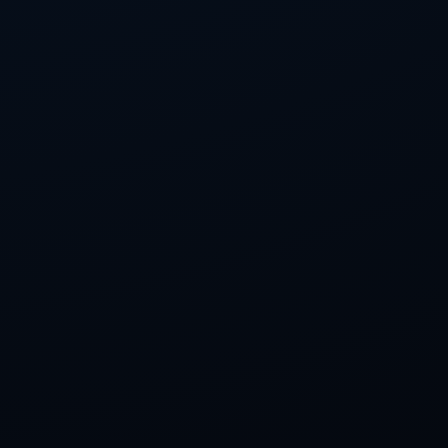
ll Rights by
beat365