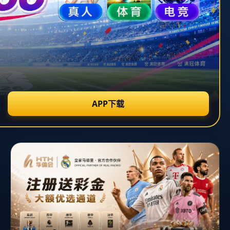
的核心部分，贝林厄姆在此间不断吸收并实践，他的控球和传球
战绩中，贝林厄姆的一系列亮眼表现也值得一提。他在多场重要
的国家德比中，贝林厄姆的精准传球撕裂对方防线，为皇马锁定
厄姆在皇马的成功”**引发了关于球员与俱乐部之间关系的深入分
个让其成长的平台。通过个性化的训练计划和策略支持，他得以
的成功不仅仅是个人天赋的彰显，更是与皇马提供的平台和机会
此可见，选择一个适合自己的体系，对于年轻球员的长期发展是
系对球员成长的重要性。