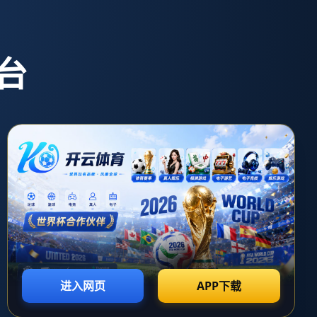
有空間充分表現自己.
8:00
要的作用。*随着皇家马德里不断刷新历史记录*，年轻球员的崛
厄姆。这番言论引发了广泛讨论，也让我们看到**贝林厄姆在皇
的新篇章。皇家马德里的体系不仅给他提供了展示自己才能的舞
同时也要具备高超的战术意识。在这种环境中，贝林厄姆得以自
家马德里正是这样一个地方。”这一观点获得了许多专家的认可。皇