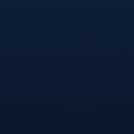
职业生涯在阿森纳黯然收场。
这些引援案例不仅影响了阿森纳在多个赛季的表现，同时也
成为球迷讨论的话题。**为何这些球员未能在阿森纳成功？可
能的原因包括球员自身状态、战术适应问题以及转会费用是
否合理。**球队在引援决策中的疏漏也值得深思。例如，在穆
斯塔菲案中，高昂的转会费未能与球员的场上表现相符。而
佩佩和威廉的案例则显示出高身价并不能保证绝对的场上成
功。
总之，这些引援显示出即便是顶级俱乐部也难以保证每一笔
引援都能成功。对于阿森纳而言，在未来的转会市场中，更
需在球员评估、战术契合度以及资金运用上格外慎重。只有
如此，他们才能确保新援为球队带来实质性提升。