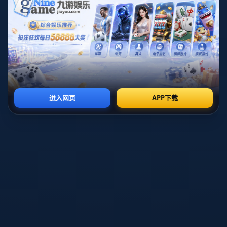
**威廉**则是另一个被《442》记载的引援案例。这位巴西边
锋在切尔西效力多年后转投阿森纳，被期待为球队带来丰富
的英超经验。不幸的是，威廉在阿森纳的表现平平，未达到
球迷的期望。大多数时候，他的场上贡献几乎难以掩盖他在
阵容中的影响力不足的事实。
**阿尔沙文**作为俄罗斯球星，以在2008年欧洲杯上的出色表
现声名鹊起，随后加盟阿森纳。他在初期几场比赛中表现异
常抢眼，如对阵利物浦的大四喜令球迷记忆犹新。然随时间
推移，阿尔沙文并未能保持稳定的状态。在他职业生涯后
期，缺乏持续的表现造成了阿尔沙文逐渐沦为替补，令他的