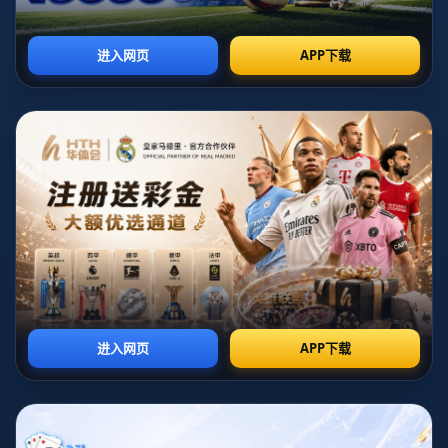
接下来，我们谈谈**佩佩**。这位来自里尔的前锋以创俱乐部
纪录的7200万英镑转会费加盟阿森纳，寄予厚望。然而，佩
佩在适应英超的过程中遭遇了不小的阻力。尽管他的速度和
突破能力时常给对手后防线制造麻烦，但他始终未能找到稳
定的进球感觉。过高的身价和不稳定的表现让这笔引援备受
质疑。