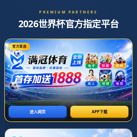
滕哈格：對霍伊倫表現非常滿意 我們需要在控制比賽
方面進步.
2026-07-07T18:28:13+08:00
**前言**
在竞技体育中，球员的表现和比赛的控制能力往往是胜负的
关键。*滕哈格*，作为著名的足球教练，最近对一位年轻球员
霍伊伦的出色表现表示了赞赏。然而，他也指出了球队在*控
制比赛*方面仍需提高的地方。这篇文章将深入探讨霍伊伦的
表现以及球队在比赛控制方面的挑战和机会。
**霍伊伦的突出表现**