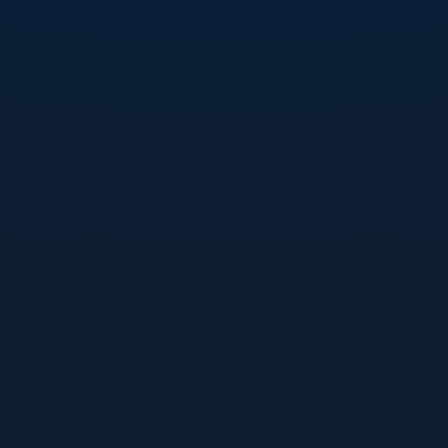
以英超的曼城为例，他们在几位杰出球员的带领下，始终保
持着对比赛的控制力。瓜迪奥拉的战术安排不仅强调个体球
员的能力，更注重团队的整合。他们通过高压迫和精准传导
来控制比赛节奏，这种风格有效地减少了对手的反击机会，
也进一步证明了*控制比赛*对于球队成功的重要性。
**结论**
在竞技体育中，个体表现与团队配合同样重要。尽管霍伊伦
的出色表现为球队带来了动力，但滕哈格指出的提高比赛控
制力的需求，不仅是对球队现有能力的客观反映，也是未来
持续取得突破的关键。这一目标需要全队从战略、技术、体
能等多方面共同努力，方能在激烈的比赛中立于不败之地。