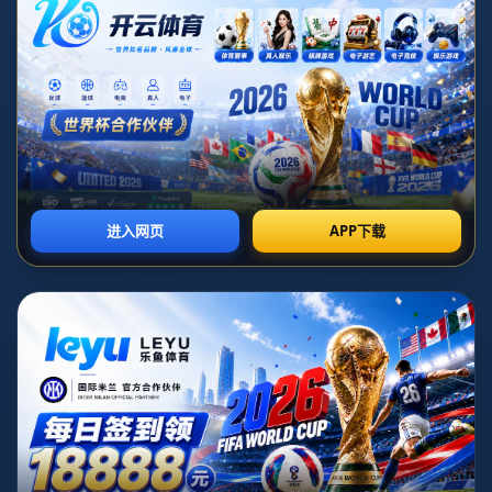
霍伊伦是一位备受瞩目的年轻球员，他最近在比赛中的表现
赢得了外界的一致好评。滕哈格在接受采访时强调说，“我们
对霍伊伦的表现**非常满意**。”这位年轻球员在场上的敏锐
观察力和精准的技术，让人对他的未来充满期待。他的成功
不仅体现在进球上，还在于他能够在关键时刻站出来为球队
创造机会。
**掌控比赛的重要性**
然而，滕哈格也坦言，一场比赛的胜负不限于个别球员的表