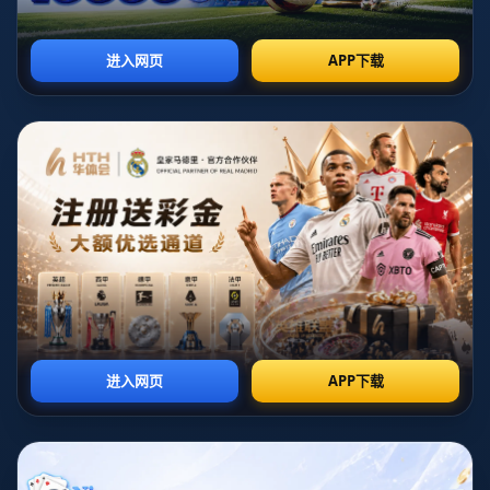
在现代足球中，球员缺席的原因多种多样，包括伤病、国际
比赛任务、纪律问题甚至是个人事务。这些缺席不仅会对球
队的战术安排造成影响，也会影响队内的氛围和士气。例
如，巴黎圣日耳曼队经常因其核心球员被国际队征召而遭遇
排兵布阵上的困难，而恩里克对此的理解和适应能力为他赢
得了尊重。他的坦诚和实际策略帮助球队在不利情况下仍能
保持良好的竞争状态。
**法甲的共同挑战**