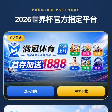
英媒：今夏西漢姆將再嘗試簽馬奎爾，屆時他合同剩1
年！.
2026-07-07T18:28:13+08:00
**英媒：今夏西汉姆将再尝试签马奎尔，届时他合同剩1年！
**
随着足球转会市场的不断升温，西汉姆联即将迎来一场重大
的转会行动，那就是再次尝试签下曼联中后卫哈里·马奎尔。*
根据最新的媒体报道*，马奎尔在明年夏天将仅剩下1年的合
同，这为西汉姆提供了一个策略性的机会。**那么，这一消息
背后隐藏着哪些深意？**本文将从西汉姆联的需要、马奎尔的
现状以及曼联的可能回应等多个角度进行深度分析。
首先，我们来探讨一下西汉姆联为何钟情于哈里·马奎尔。近