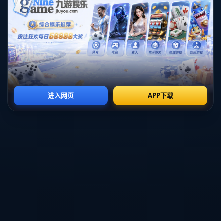
队，而这也让曼联在一定程度上放下了心头的负担。对于马
奎尔，这同样是一个需要考虑的选项。**如果曼联决定继续信
赖他，他们必须尽快解决其合同问题，以避免重蹈瓦拉内险
些在最后时刻脱手的覆辙。**
在西汉姆联的角度，适时出手给马奎尔提供了另一个选择。
如果他希望在职业生涯的下一个阶段继续留在英超赛场上的
主力位置，西汉姆联无疑是理想的下家。因此，在明年夏
天，对于各方来说，博弈的关键在于利益的最大化。