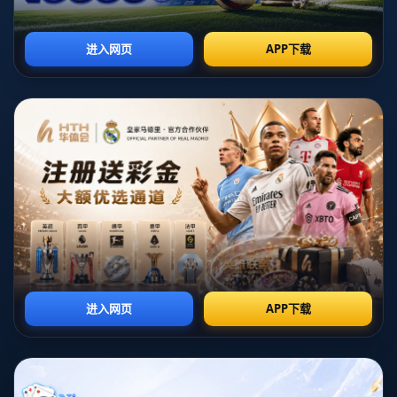
**案例分析：拉斐尔·瓦拉内和曼联的续约谈判**
此时，不妨回顾一下前不久拉斐尔·瓦拉内在曼联的续约谈
判。瓦拉内在合同最后一年中频频斡旋，最终选择了继续留