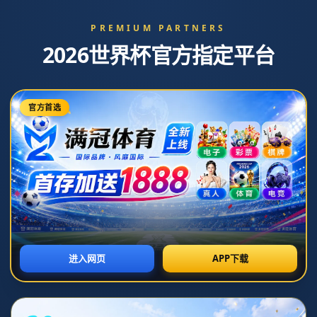
羅馬諾：佩佩無意前往沙特 已和土超特拉布宗體育達
成協議.
2026-07-07T18:28:13+08:00
**佩佩选择土超特拉布宗体育：拒绝沙特合约**
近年来，许多欧洲顶级球星选择前往沙特阿拉伯延续职业生
涯，主要因为那里的丰厚合约和宽松的竞技环境。然而，葡
萄牙球星佩佩却表示，他**无意前往沙特**，并已与**土耳其
超级联赛的特拉布宗体育达成了协议**。他的选择引起了广泛
的讨论以及球迷们的关注。