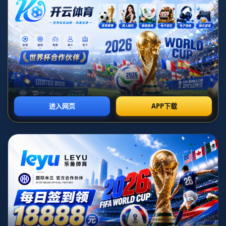
### 为什么佩佩选择土超？
佩佩的职业生涯以坚韧和激情著称。他曾为皇家马德里和葡
萄牙国家队效力，帮助球队赢得多个冠军。因此，他更加看
重的是职业挑战和竞技水平，而非单纯的金钱利益。**特拉布
宗体育**在土耳其超级联赛中是一支有竞争力的球队，为佩佩
提供了新的挑战机会和平台。
#### 土超联赛的吸引力
1. **竞技水平**：土耳其超级联赛近年来水平提升显著，多个
俱乐部在欧洲赛场上取得佳绩。对佩佩这样的老将来说，这