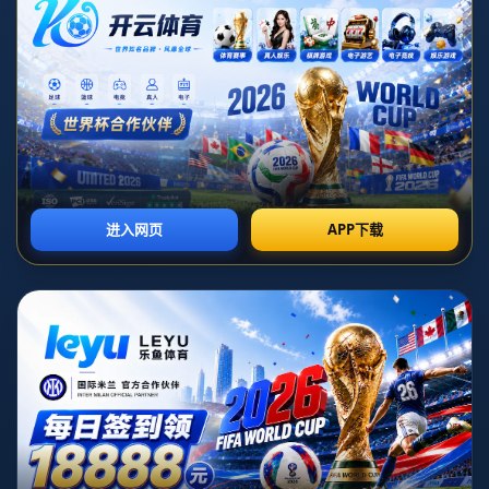
国际米兰拥有一支**顶级阵容**，这是他们能够在意甲赛场上
笑傲群雄的重要基础。卢卡库、劳塔罗·马丁内斯等明星球员
的出色发挥，为球队攻坚克难提供了保障。这些球员不仅技
术出色，而且在关键时刻总能挺身而出。穆里尼奥对此评价
甚高，认为这些球员的组合是国米战无不胜的关键。
### 二、稳固的战术和体系