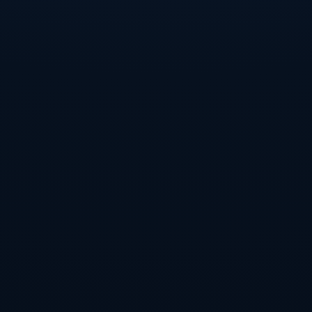
### 案例分析：上赛季的德比胜利
上赛季的一场米兰德比战中，国米以3-0战胜了AC米兰，这
场比赛堪称国米上赛季表现的缩影。这场胜利不仅仅是比分
上的胜利，更是精神上的激励。**通过精准的战术部署和球员
们完美的执行**，国米展示了他们在强强对话中的自信与霸
气。这场胜利再次证明，穆里尼奥关于国米的评价并非毫无
根据。
综上所述，国际米兰的强大不仅体现在他们豪华的阵容和战
术体系，也在于他们在球场内外的全面管理与规划。穆里尼
奥的评价无疑是对国米实力的一种认可，而国米是否能如穆
帅所言，以20分的优势夺冠，还需要时间来验证。无论结局
如何，国米已经向世人展示了他们的决心和潜力。