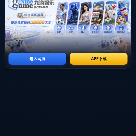
支持。
---
### **太阳惨败的背后：杜兰特无奈孤掌难鸣**
太阳队虽然表现出色，但最终没能抵挡住湖人的反扑。杜兰
特作为当今联盟顶级得分手，全场的**30分**包括多次精准的
中距离投篮和三分命中。然而，杜兰特的个人英雄主义也无
法弥补太阳队其他球员发挥不佳的缺陷。
尤其是第四节，太阳队进攻单一，杜兰特频频遭遇湖人防守
包夹，鲜有队友能站出来分担他的压力。相比之下，湖人则
是一支多点开花的球队，詹姆斯与戴维斯的绝佳配合在关键
时刻展现出了强烈反差。
---
### **小里弗斯：数据亮眼却难挽败局**