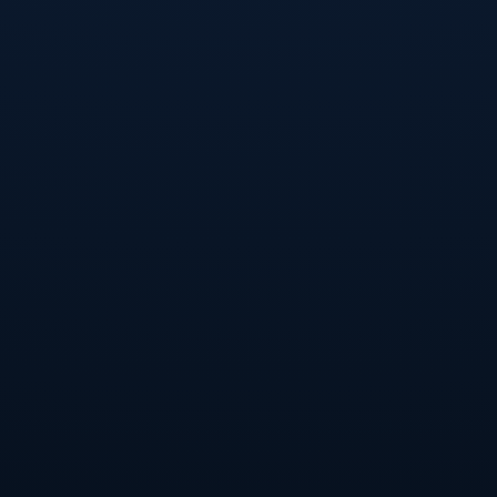
的默契合作下，他們不僅收穫了無數的比賽勝利，更用一場
場精彩的表現詮釋了“完美搭檔”的真正意義。
Copyright 2024
bat·365(中文)官方网站-登录入口
All Rights by
beat365