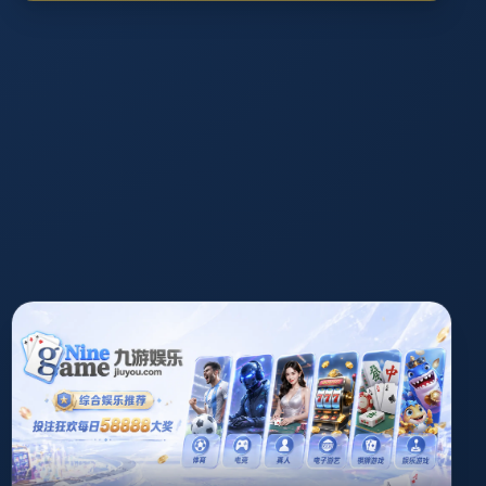
一时间难以适应，如同一场完美的**攻防转换展示**。
汉三镇的比赛中攻入一球，帮助球队以2:2战平对手。他灵活的跑
上海海港已稳居榜首，而广州队和山东泰山则紧随其后。本轮过
笔。