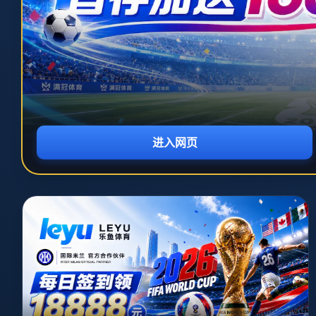
球破门，充分展现了
中超联赛中，一些年
位与精准的射门为球
**比赛格局与榜单分析
经过本轮惨烈的角逐
后，一些本来排名接