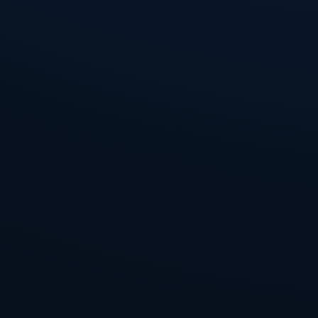
值得一提的是，许多
同时充分利用边路给
在综述这场中超第7
中超联赛的独特魅力
首页
公司简介
产品中心