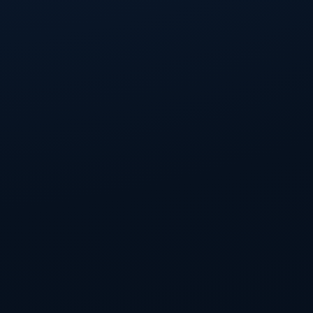
东泰山通过变阵强化中场控制，限制了对手深圳队的反击能力，
赏性的比赛过程，更是对球队取胜的致胜策略。
盛宴。在这里，球队间的战略博弈、球员之间的技术较量无不展现了
赛都将在球迷心中留下深刻印象。