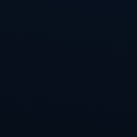
新闻中心
联系方式