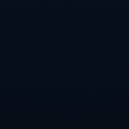
**状态调整**和**团队协作**是分不开的。尤其是职业运动员
情。正如範弗里特在赛后所表达的那样，久违的“享受”，其实是
围。
範弗里特*和他的队友能否将这种精神延续下去？这不仅值得球迷