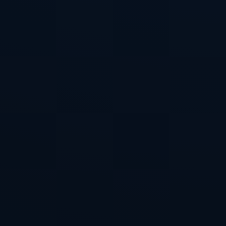
产品中心
新闻中心
联系方式