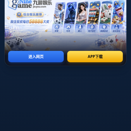
在賽事中，一些數據也說明了**青嘉預制樁**的出色表現。在
面對體能高手的比賽中，他們成功壓制住對手的三分球命中
率，將對手的快攻次數降到最低，而在自身進攻的回合中，
他們平均每次得分效率高於75%。這些數字背後反映的是球
員毅力、教練戰術與管理層策略的完美結合。
**青嘉預制樁**的這次勝利不僅僅是一次比賽的勝利，更是一
個組織和管理的成功案例。在中國籃球公開賽的舞台上，他
們不只證明了自己的實力，也樹立了**無錫賽區**球隊在全國