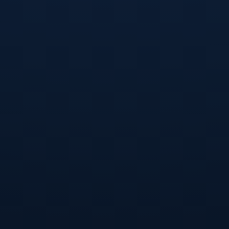
賽事中的地位。這一切，為未來賽季中其他球隊設立了一個
更高的標桿，使得**青嘉預制樁**的勝利故事不僅是一場賽事
的結束，而是一個新的開始。
Copyright 2024
bat·365(中文)官方网站-登录入口
All Rights by
beat365