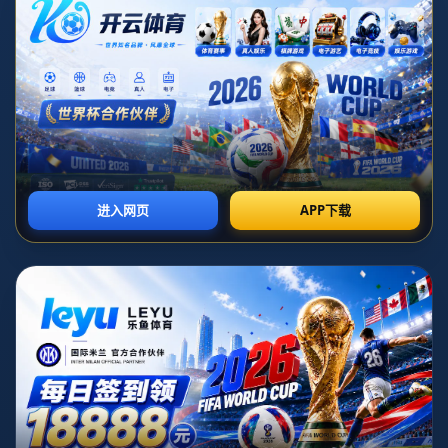
賽的深刻理解和靈活運用。這支球隊不僅擁有無與倫比的個
人技術，還有著極高的團隊協作能力。他們在場上淋漓盡致
地展示了如水般的流暢進攻，他們的傳球簡潔而有效，防守
如鐵壁般堅固，這讓對手無從下手。無論是快攻還是陣地
戰，**青嘉預制樁**都顯得游刃有餘，展現了他們強大的適應
能力和應變能力。