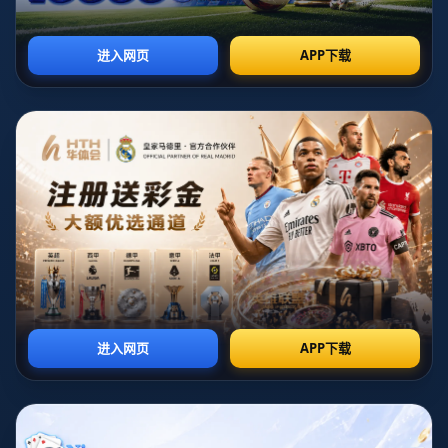
策略層面是他們成功的另一大關鍵。**青嘉預制樁**擁有強大
且靈活的戰術體系，他們的教練團隊根據每場比賽的不同，
不斷調整打法，以保持隊伍的高效運行。在對手攻防套路瞭
若指掌的時候，**青嘉預制樁**果斷採用了區域聯防策略，讓
對手的進攻效率大打折扣；同時運用**全場緊逼**戰術，迫使
對方犯錯，並將其轉化為自家的得分機會。
另外，不可忽視的是該隊伍在體力和心理素養方面的優勢。**
青嘉預制樁**的球員不僅在身體素質上有優勢，更在心理戰上
佔據了上風。他們能夠保持整場比賽的專注，無論比分領先
還是落後，始終保持穩定的心態。他們將自己的每一次進攻
和防守都看作是奪冠必要的里程碑，這種高度的專注和紀律
使得他們在關鍵時刻常能鎖定勝局。