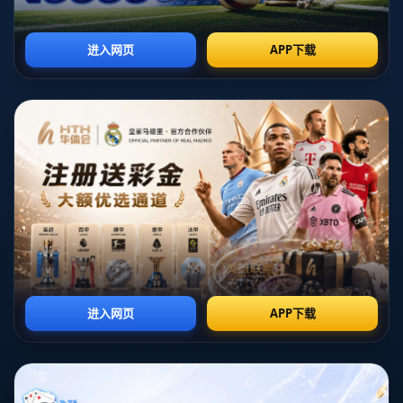
能忽视巴黎圣日耳曼强大的防守端表现。由队长马尔基尼奥
斯领衔的防线高效阻断了摩纳哥的反击尝试，让对手始终无
法找到有效破门的方式。数据显示，摩纳哥全场仅有2次射
正，这无疑说明了巴黎防守线的成功表现。
值得注意的是，巴黎守门员纳瓦斯在比赛中也多次贡献关键
扑救。这场比赛中，巴黎不仅在进攻端凌厉攻势尽显霸主本
色，同时在防守端也展现出铁壁般的可靠性，为最终的胜利
奠定了坚实的基础。
### **摩纳哥缺乏亮点：进攻端乏力陷入僵局**
本场比赛中，摩纳哥在面对巴黎的压迫时多次显得无力应
对。这一方面源于对手在进攻和防守两个层面都无懈可击，
另一方面也反映了摩纳哥在强强对话中的经验欠缺。尽管本
赛季摩纳哥曾在法甲中表现不俗，但面对对手姆巴佩领衔的**
世界顶级阵容**时，球队显然力不从心。