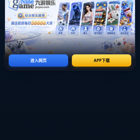
有趣的是，摩纳哥队员本耶德尔在上半场曾获得过一次不错
的破门机会，但在巴黎后卫和纳瓦斯的联手防守下，这次尝
试无功而返。这一失误成为比赛的转折点，也让摩纳哥球队
士气遭受重挫。
### **姆巴佩的非凡表现：胜利背后的价值**
本场比赛之所以成为焦点，很大程度上与姆巴佩的表现密不
可分。近年来，他不仅在法甲展现了超越同龄人的天赋，更
成为各项杯赛的“胜负手”。从技术角度看，姆巴佩的速度、爆
发力以及在关键时刻的冷静决策能力，使他成为难以防守的
威胁。不难看出，巴黎圣日耳曼围绕姆巴佩的战术布置始终
是球队得以稳居豪门之列的重要原因。
而从商业价值角度分析，姆巴佩极高的曝光率与个人品牌价
值也为巴黎圣日耳曼带来了巨大的市场收益。这不仅提升了