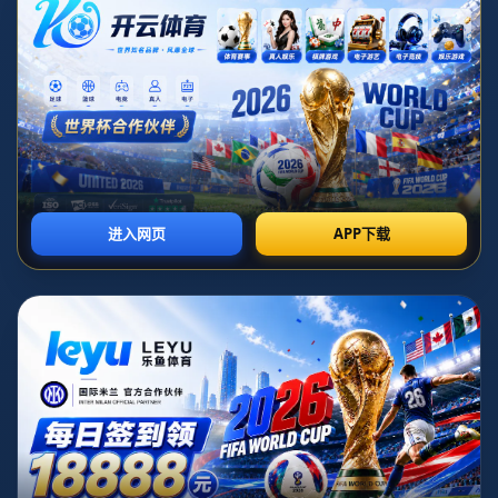
根據**美國媒體的詳細分析與數據整理**，我們可以洞察詹姆
斯在這兩個階段表現的微妙差別。這種差別並非偶然，背後
牽涉到他對比賽節奏的精準掌控和對體能管理的深層考量。
---
### **年底至全明星賽前：穩定但有策略性的爆發**
去年賽季初，詹姆斯展現出驚人的高效。他場均可以保持接
近30分的得分水準，且伴隨著穩健的助攻和籃板貢獻。不
過，如深入觀察比賽過程，可以發現一個有趣的趨勢：詹姆
斯在某些關鍵場次選擇性“保守爆發”。這裡的保守包括減少全
力突擊禁區的次數，更多依賴三分投射和中距離進攻。他的
三分球命中率在這段時期達到賽季最佳水準，這顯然是其進
攻端策略性調整的結果。
此外，他在防守端的角色明顯開始轉變。他更多承擔協防和