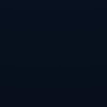
力都为球队注入了新的活力。对于急需改变和进步的埃弗顿
而言，贝尼特斯不仅是一位主帅，更是他们未来成功之路上
的引路人。**在这场全新的挑战中，时间将会验证贝尼特斯与
埃弗顿的缘分能否缔造新的辉煌篇章。**
Copyright 2024
bat·365(中文)官方网站-登录入口
All Rights by
beat365