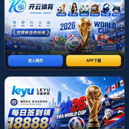
过**皇家马德里**、**切尔西**等世界知名俱乐部，还在**利物
浦**和**纽卡斯尔**等英超球队执教期间取得了显著成绩。因
此，他的入驻被视为埃弗顿力求重塑辉煌的重要一步。
**贝尼特斯的执教风格和哲学非常鲜明，尤其在防守体系和战
术多样性上的造诣颇深。**过去他曾带领利物浦夺得2005年
欧冠冠军，球队在他的调教下攻守兼备，战术灵活。这种风
格正是埃弗顿目前所需要的，尤其是在面对强手如林的英超
联赛时，坚固的防守基础和有效的战术调整显得尤为重要。
然而，贝尼特斯的上任并非全无挑战。作为前利物浦主帅，
他与埃弗顿之间的“历史渊源”成为了球迷热议的话题。尽管如
此，贝尼特斯强调，他的职业精神和对胜利的渴望超过了任
何过往的历史包袱。在接受采访时，他勇于承诺将全力以
赴，引领埃弗顿走向成功，并赢得球迷的支持和信任。