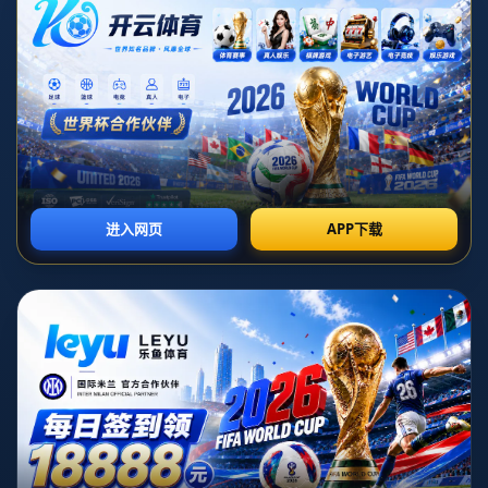
卡尔德克，全名阿伦·巴尔博萨·卡尔德克，是巴西出生的一名
职业足球运动员，现效力于深圳市足球俱乐部（深足）。自
2016年登陆中超联赛以来，他的稳定发挥和个人能力广泛得
到认可，被视为一名非常适合归化的外援。
**归化外援卡尔德克的核心意义在于，他能够填补中国足球多
年来在中锋位置上的薄弱环节。**历史上，中国国家队一直缺
乏高水平的前场支点球员，这导致进攻端形式单一。而卡尔
德克正以其出众的身体素质、精准的头球能力和门前嗅觉，
成为深足乃至整个联赛最具竞争力的中锋之一。将如此重要
的球员归化进国家队，显然是中国足球在战略层面的一步重
要棋。
---