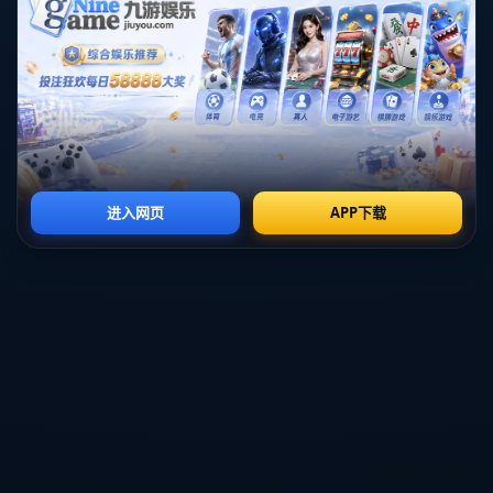
**据了解，深足将卡尔德克视为未来球队的核心，并投入了大
量资源辅助他完成归化程序，包括法律支持和行政流程指
导。与此同时，卡尔德克本人也对归化一事持开放态度，他
多次在采访中表达对中国文化和足球氛围的热爱，并愿意为
中国国家队效力。
---
## **案例分析：卡尔德克的成功归化或将重演艾克森奇迹**
回顾过往，中国国家队最成功的归化案例之一无疑是广州恒
大的艾克森。他不仅凭借高水平的表现迅速融入球队，还填
补了中国队锋线无力的短板。卡尔德克的归化若得以实现，
其影响力可能媲美甚至超过艾克森。
以数据为例，2019赛季，卡尔德克效力于重庆当代力帆时，
共完成进球12个，并贡献4次助攻。转会深足后，他依然能在