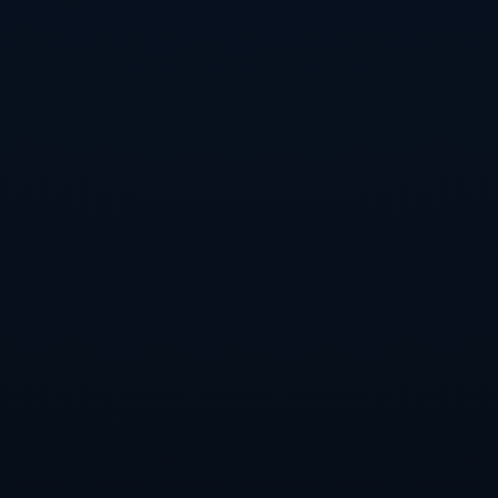
多场关键赛事中扮演得分机器的角色。与艾克森相比，卡尔
德克的身体素质更为出众，头球能力也更显强大。国家队若
能签下这名球员，将在阵容组合上多出一种战术可能。
---
## **归化挑战：程序复杂与未来发展**
尽管卡尔德克归化的前景明朗，但不可忽视归化过程中的挑
战与潜在问题。一方面，归化程序涉及复杂的法律和手续问
题，需要政府机关、俱乐部以及球员之间密切配合；另一方
面，归化球员进入国家队后能否迅速融入、保持高水平表现
也是一大未知数。
与此同时，如何平衡归化政策与本土球员培养之间的关系，
亦是中国足球发展的一大难点。**归化并非万能灵药**，而是
仅为一个优化战术体系的短期手段。长远来看，青训体系的
完善、赛事资源的倾向性分布才是提振中国足球的稳固根