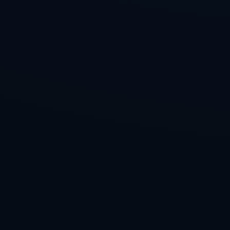
作為球迷，我們希望
魅力與向上的力量。