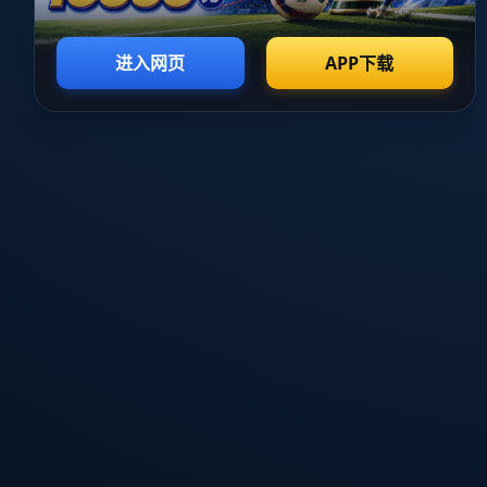
### **比賽情緒與
足球場上，裁判是一
VAR（視頻助理裁
然而，*與其用極端
其他俱樂部學習的榜
另一方面，裁判在施壓
攻擊，不僅影響裁判