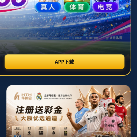
與實力兼備的俱樂部，巴黎在過去一直對裁判的判罰相對克制。
記錄，納賽爾和萊昂納多不僅用言語**攻擊裁判的專業性**，