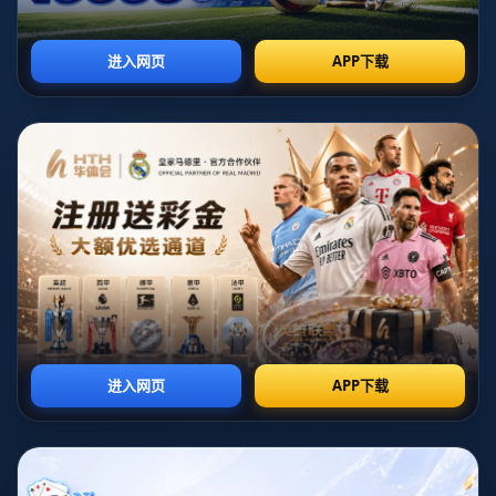
---
### **勝利的意義：不僅止於數字**
承載無數輝煌历史的AC米蘭，歐冠曾是他們的榮耀陣地。然
而，隨著近年來的低谷和復興，球隊急需在歐戰賽場重塑昔
日光芒。本賽季歐冠小組賽中，米蘭的表現起起伏伏，但全
隊在第5輪的統治力再次證明：**這支意甲老牌豪門，依然具
備讓歐洲列強感到威脅的實力**。
薩格勒布迪納摩雖然是小組中的最弱隊伍，但不可否認他們
的防守端在本賽季小組賽中多次讓對手吃盡苦頭。然而米蘭
此役用流暢的團隊配合和簡潔高效的進攻，直接瓦解了對方
的戰術佈防。尤其值得一提的是，經驗豐富的吉魯在系列賽
中多次挺身而出，再次證明老將依然有寶刀未老的表現能
力。這些細節展示了AC米蘭隊伍如今在攻防兩端都逐步建立
起的均衡系統，更為日後的比賽奠定了穩固基礎。