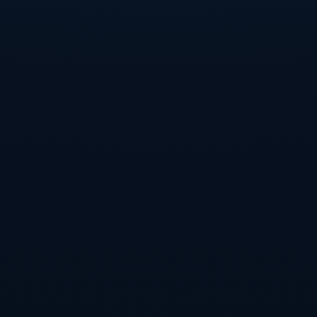
Copyright 2024
bat·365(中文)官方网站-登录入口
All Rights by
beat365