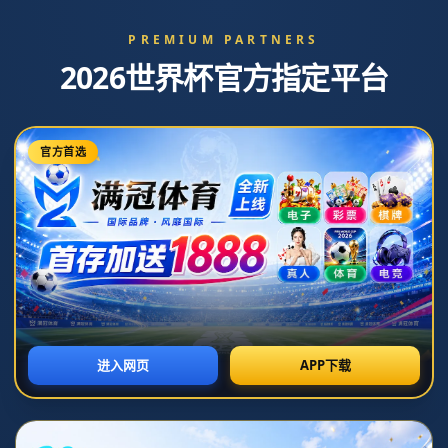
22／23賽季歐冠第5輪薩格勒布迪納摩0-4AC米蘭 最
後一輪只需和局即可晉級.
2026-07-07T18:28:13+08:00
**AC米兰大胜薩格勒布迪納摩，歐冠晉級希望再攀高峰**
本賽季歐冠小組賽接近尾聲，各支球隊為爭奪淘汰賽席位展
開最後衝刺。在**22/23賽季歐冠小組第5輪**對陣中，AC米
蘭客場以4-0大勝克羅地亞球隊薩格勒布迪納摩，再次向外界
掃出了強勢的進攻信號。這場勝利不僅讓紅黑軍團鞏固了在
小組中的位置，更使得球隊在最後一輪僅需一場平局即可晉
級淘汰賽。對於這支志在重回巔峰的意甲豪門來說，這顆“及
格球”至關重要，它有可能成為米蘭今年繼續提升歐戰競爭力
的關鍵一步。