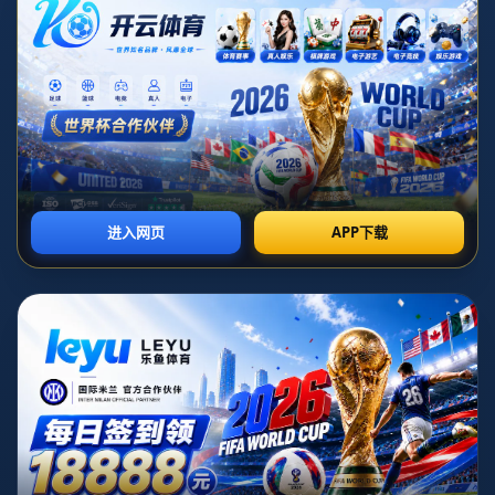
---
### **薩格勒布迪納摩對決，AC米蘭全面掌控比賽**
這場比賽，AC米蘭顯示出了極高的勝利決心和場上執行力。
儘管客場挑戰薩格勒布迪納摩是一場預期中的硬仗，但米蘭
在戰術佈局和球員表現上無懈可擊。比賽第39分鐘，吉魯用
一記關鍵進球幫助米蘭打破僵局。而下半場接踵而至的進
球，包括薩爾茲堡球員的烏龍球，則徹底擊潰了薩格勒布隊
的士氣。**4-0**的最終比分、零封的防守展現了紅黑軍團的
強度和成熟度，也讓他們贏得了這場歐冠“關鍵戰”的掌聲。
AC米蘭依靠如此霸氣的表現，暫時在小組中排名第二，僅次
於切爾西。而小組頭名的切爾西已鎖定晉級資格，讓米蘭在
最後一輪的壓力明顯減輕。只要在最後的比賽中打平薩爾茲
堡紅牛，紅黑軍團即可昂首挺入淘汰賽。