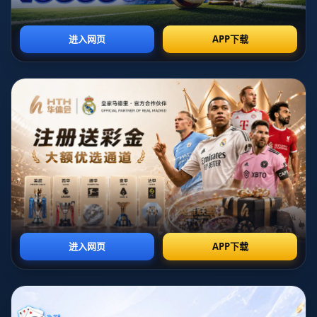
个篮板。尽管太阳最终未能获胜，但杜兰特依然展现出了他
在攻防两端的影响力。不论是**外围的精准投射**，还是**篮
板上的高效争夺**，杜兰特始终是太阳争胜的一大关键因素。
然而，掘金的整体防守布局以及对杜兰特的包夹策略有效限
制了他的发挥，也是太阳失利的原因之一。