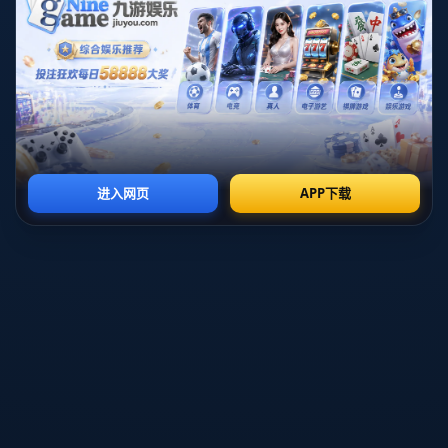
**波特的高效进攻**