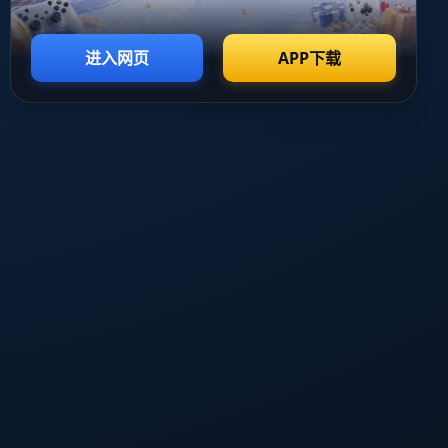
速度和把握战机的能力**。利诺的崛起不仅符合西蒙尼的战术需
赛中多次扮演关键角色，助力球队获得胜利。
蒙尼为他设计了专门的战术演练，帮助他在**高压情况下保持冷
高了15%，这无疑增加了他在赛场上表现的信心。
，一记精彩的射门帮助球队取得胜利。这样的时刻让球迷们看到
现，更希望他能在关键时刻挺身而出，为球队创造奇迹。