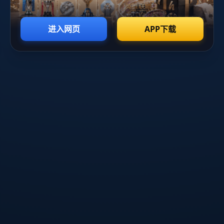
置
守反击战术闻名，在这样的体系下，前锋需要具备良好的**反应
任的回报。通过分析上赛季的数据，我们可以看到利诺在关键比
**
现出色，他不断提升自己的射门技术和战术素养。在训练中，西
握门前机会。有数据显示，利诺在训练中的射门成功率比上赛季提
来展望
敌的比赛中，利诺在最后一分钟凭借一个灵活的假动作突破防线
着未来更多的精彩表现。在新赛季，西蒙尼不仅期待他稳定的表