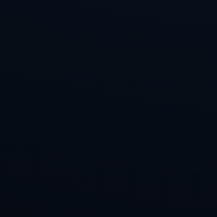
### **结语**
西蒙尼对利诺的厚望
价值的最佳时机。在
通过深挖西蒙尼与利
在新赛季中化潜力为