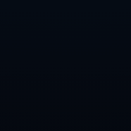
Copyright 2024
bat·365(中文)官方网站-登录入口
A