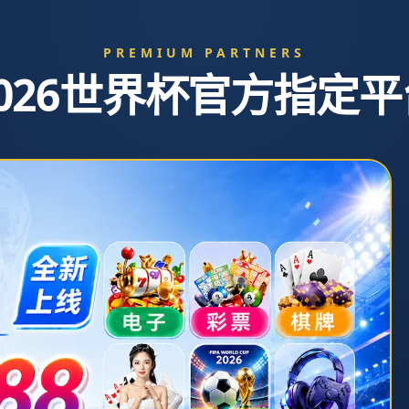
西蒙尼對利諾寄予厚望，期待新賽
2026-07-07T18:28:13+0
厚望，期待新赛季能更多进球**
中，西蒙尼对前锋球员利诺充满期待，希望这位年轻的射手能够
一种鼓励，更是对利诺潜力的认可。本文将深入分析利诺在球场
性
中，**前锋球员的表现至关重要**。他们不仅仅是球队的得分
的快速突破和灵活跑动**为队友创造更多进攻机会**。利诺的