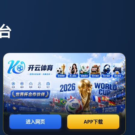
季能更多進球.
8:00
在比赛中展现出色的进攻能力，为球队贡献更多的进球。**西蒙
上的表现，探讨他如何在西蒙尼的调教下，成为下一个明星射手。
机器，更是场上节奏的牵引者。对于利诺而言，他的任务不仅仅是
速度和技巧使得他能够在对方防线之间游刃有余，为球队打破僵局