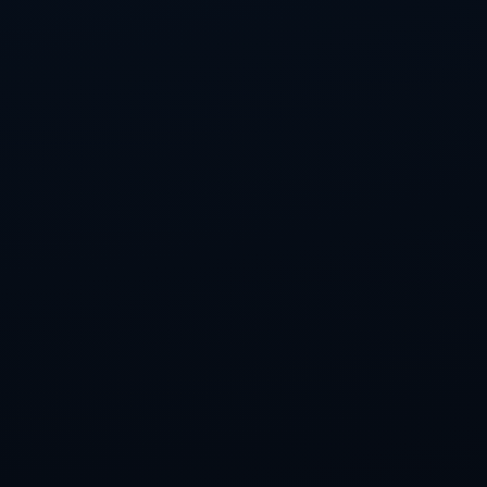
核心力量。随着新赛季的临近，利诺面临的挑战也是其展示自我
高的成就。
展路径将成为广大球迷密切关注的焦点。我们期待着，利诺能够