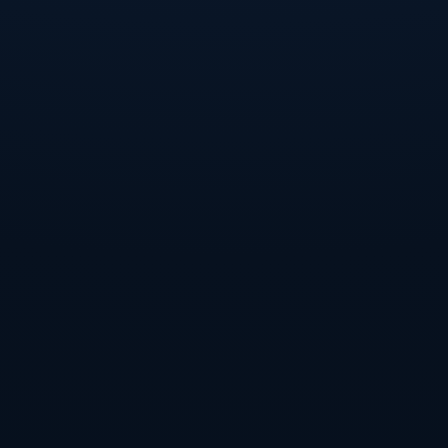
現尤為亮眼。根據數據顯示，泰山隊在其賽程初期便取得了**
連勝4場**的佳績。這與賽程的精準分配不無關係：前4輪的
對手均為中下游球隊，為泰山隊打下良好心理優勢；而後期
面對強手如**江蘇隊**時，則利用了賽程間歇的充足調整期。
如此一來，整個賽區比賽的競技狀態得以提升，也為更多球
迷帶來了緊張且公正的觀賽體驗。
---
### **賽程表的全面數字化呈現**
最後，特別一提的是，*蘇州賽區賽程的數字技術應用*大大優
化了比賽觀賞便利性。通過強大的中超官方App和多平台直
播方案，球迷可以隨時查閱實時更新的賽程表，並進行比賽
預定提醒。這既方便了海外支持者的跨時區觀賽需求，也大
幅提高了中超的國際曝光度。
---