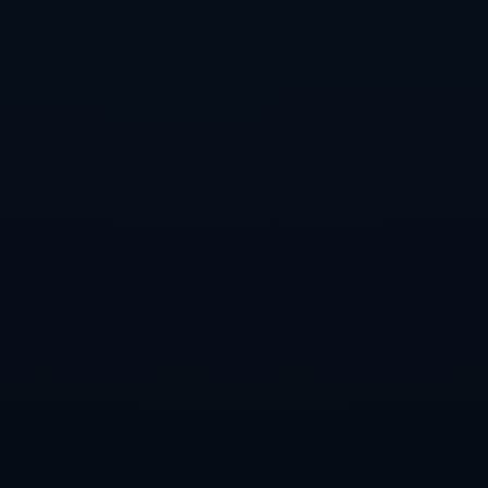
Copyright 2024
bat·365(中文)官方网站-登录入口
All Rights by
beat365