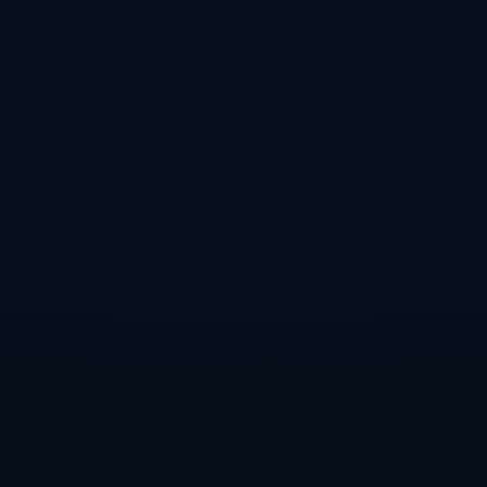
總之，2021賽季中超聯賽的蘇州賽區無疑是本賽季最具看點
的承辦地之一。無論是科學的賽程規劃，還是多支豪門球隊
的強力碰撞，蘇州賽區都為中國足球迷們帶來了豐富的話題
與無窮期待。*想了解更多精彩比賽，記得密切關注2021賽季
中超聯賽蘇州賽區！*