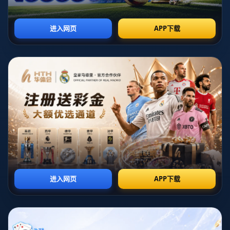
事集中在高質量場館進行，包括蘇州奧體中心和太湖足球訓
練基地。這種集中管理模式有效縮短了場館切換時間，提高
了比賽連續性。同時，為了統籌好比賽的公平性，中超聯賽
的競賽委員會還特別優化了各隊轉場和休息日的分布，確保
每支球隊能以最佳狀態出戰。
---
### **賽程亮點一：**焦點對決一觸即發
回顧蘇州賽區的賽程，我們會發現幾場**重量級比賽**尤為引
人注目。首輪比賽中，**山東泰山**便迎戰實力不俗的**長春
亞泰**，這場比賽不僅檢驗了山東隊重組後的實力，也為新賽
季奠定了熱血基調。不僅如此，蘇州賽區也迎來了*嶺南德比
戰*和*江蘇同城較量*等焦點戰役，展示了中國職業足球的競
爭熱度。