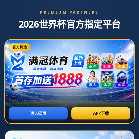
梅西姆巴佩內馬爾在哪個球隊.
2026-07-07T18:28:13+08:00
**揭秘！**梅西、姆巴佩与内马尔如今究竟在哪个球队？
足球的世界总是如此瞬息万变，就像经历了一场梦幻般的比
赛，那些无往不胜的明星球员们也会有转战他队的时刻。梅
西、姆巴佩和内马尔，这三位在绿茵场上熠熠生辉的巨星，
曾共聚一队时激发出无与伦比的化学反应。他们如今的去向
不仅让球迷们心生好奇，也深深牵动着整个世界的目光。
**历史回顾与巴黎圣日耳曼时期**
曾几何时，梅西、姆巴佩与内马尔齐聚于巴黎圣日耳曼
（PSG），被誉为足球界的银河战舰组合。这三位超级球星
的齐聚，让PSG的战斗力空前提升，成为欧洲赛场上的一支