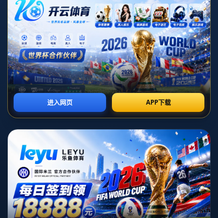
劲旅。**内马尔自2017年从巴塞罗那转会巴黎圣日耳曼后，
迅速成为球队的核心之一**，而姆巴佩则是以出色的速度和年
轻的活力成为队中的新星。
然而，2021年，**梅西因巴塞罗那的财务困境转会至
PSG**，这则重磅消息几乎引爆了全世界的足球圈。三位巨
星的合体让巴黎的进攻线璀璨夺目，给当时的欧洲足坛带来
了新的冲击波。
**现状与未来的动向**
时至今日，**梅西已经转会至美国大联盟的迈阿密国际**(Inter
Miami)，这是他职业生涯又一个新的里程碑。梅西在美国的
亮相又为他赢得了一批新的粉丝，他不仅参与了球场上的激
烈角逐，还致力于提升美国足球的全球影响力。对于足球及
非足球领域，这一转会可谓具有历史性的意义。