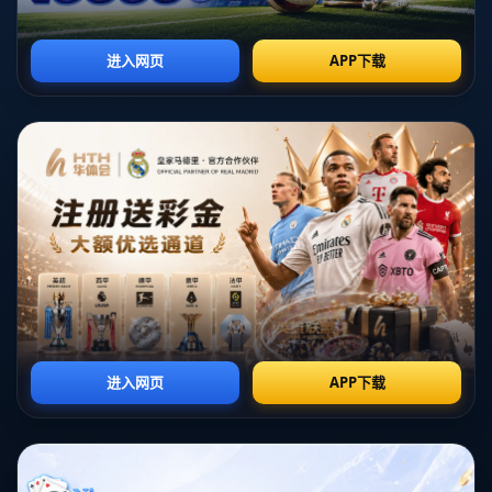
另一方面，**姆巴佩依然效力于巴黎圣日耳曼**，继续在法甲
联赛中大放异彩。他凭借出色的个人能力和顽强的比赛精
神，持续为球队注入活力。姆巴佩与PSG之间的关系虽然有
几度波动，但他至今仍是球队的重要一员。
**至于内马尔，在2023年转会至沙特的阿尔希拉尔**，这成为
他职业生涯中的重要转折点。从巴黎转战中东，这位巴西球
星在新的环境中又开始了新的挑战。在阿尔希拉尔，内马尔
与其他非洲和中东足球天才一道，为这一区域的联赛注入更
多精彩看点。
**案例分析：大牌球星的职业规划**
从以上三位球星的职业选择来看，他们的转会不仅仅是面对
的一场交易，更是对个人职业生涯的再规划。**梅西转战美
国，不仅考虑到自己的竞技状态，也看到了足球事业的广阔