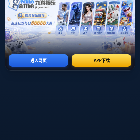
**实力保障还是高风险投资？**
纽卡斯尔的这一决定仿佛是在为未来下赌注。在这个竞争激
烈的联赛中，中卫作为防线的核心，其表现直接关系到球队
的战术执行和整体稳定。因此，6000万英镑的豪购不仅仅是
为了**即刻提升战斗力**，更是为了增加球队未来竞争力和战
术多样性。
然而，历史上并非所有高价引入的年轻球员都能达到预期的
表现。例如，曼联在2014年以大约6000万英镑的价格引入安
赫尔·迪马利亚，希望其能在英超赛场大放异彩。然而，迪马
利亚的表现并未达到预期，很快便离开了英格兰。这一案例
显然为纽卡斯尔此番推进重磅交易提供了警示。
**长远规划与球员发展**