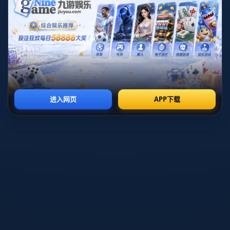
**角色的多样性支持球队长期发展**
现代体育不断变化，球员的**多样性**和适应性成为了持续成
功的关键。马丁和尼科帕斯具有的多重技能让他们能够在不
同的战术体系中游刃有余，从而带动整个团队的灵活性。马
丁，不仅是攻击线上一个重要的火力点，同时还能担当组织