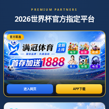
馬丁和尼科帕斯成了新賽季一線隊的最後選擇.
2026-07-07T18:28:13+08:00
**前言**
新的赛季已经拉开序幕，每支球队都在为即将到来的赛事做
最后的准备。在此关键时刻，任何成员的加入都可能成为转
折点。而马丁和尼科帕斯的晋升为一线队的最后选择，无疑
成为了本赛季备受瞩目的话题。究竟这两位球员将为他们的
球队带来怎样的影响，以及他们加入一线队的背后有着怎样
的考量？本文将对此进行深入解析。