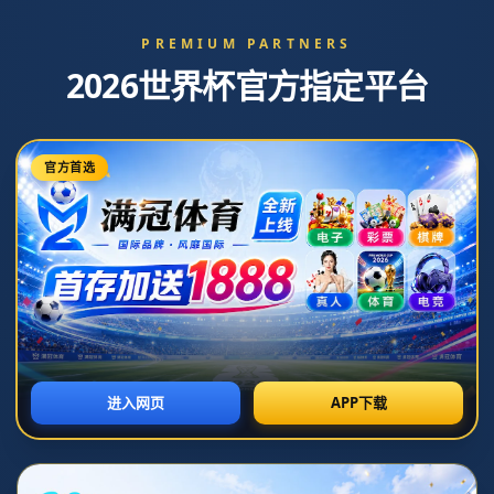
中超第12輪廣州富力1-0大連人 葉楚貴補時階段絕殺
對手全取3分.
2026-07-07T18:28:13+08:00
在中超第12轮的焦点战中，广州富力凭借叶楚贵在补时阶段
的绝杀，以1-0战胜大连人。这场比赛不仅为广州富力带来了
全取3分的荣誉，也为球迷们留下了难忘的瞬间。**广州富力
的全面胜利**，再次证明了他们在中超联赛中的强大竞争力。
### **前言**
在足球世界中，**补时绝杀**总是能给球迷带来极大的惊喜与
激动。这不仅仅是一场比赛的胜利，更是一种精神的象征。
广州富力在第12轮迎战大连人时的壮举，再次印证了这一
点。毫无疑问，这场比赛在本赛季将被视为经典之作，而叶