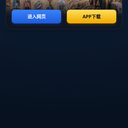
的比賽，米蘭有著不小的優勢**。他們不僅握有1-0的領先優勢
而，熱刺也不是毫無機會，尤其是在自家白鹿巷球場，他們也有