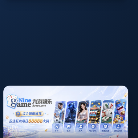
無法在首回合拿到比分優勢。
成功壓制了熱刺的進攻火力。**米蘭在中場對熱刺的核心球員進
是，在這場比賽中米蘭的換人調整也機制靈活，皮奧利的戰術安排