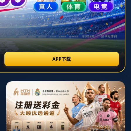
。尤其是**在關鍵時刻的把握能力上顯得略顯不足**，這讓熱刺
蘭教練斯蒂法諾·皮奧利採取了一種穩扎穩打，重點防守的策略，
截**，這大大限制了熱刺的傳球路徑和進攻效率。值得一提的