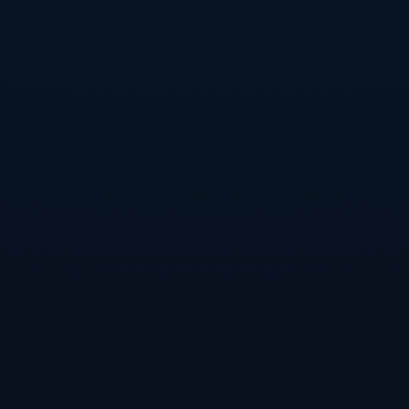
Copyright 2024
bat·365(中文)官方网站-登录入口
All Rights by
beat365