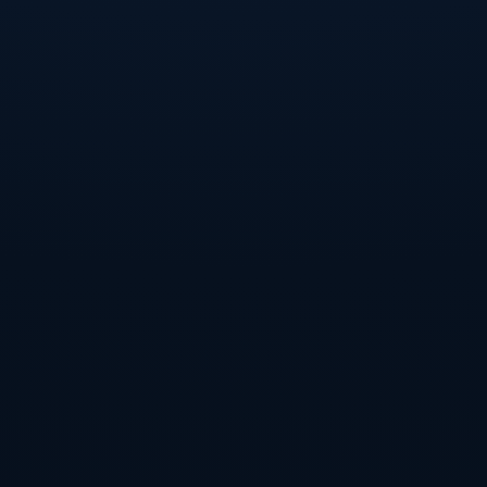
足和自身手上动作僵硬，连续在接发上出错，让优势瞬间被抹平
，蒯曼并没有停留在“紧张”这样的表层理由，她试图从技术与经
球，但出手动作还是习惯性地往下压，结果就直接下网。第二是
主动送到对手反手，给了对方反击机会。这都说明我在战术执行上
露出的经验不足和临场判断偏差。