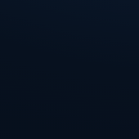
手的发球变化预判不
在分析自己的失误时
感觉到是上旋或不转
能力强，却几次把球
是在高强度对抗中暴
首页
公司简介
产品中心
新闻中心
联系方式