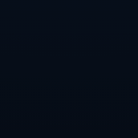
在打，出问题的时候要敢于说出来，然后快速找到解决办法，而
的较量，两人也不约而同地称其为一场“高含金量的实战课”。林
小的冲击：“他们在发接发、第一板质量上已经非常接近世界一
们这种年轻组合来说是非常好的锻炼。从这场球来看，我们在处
增多，这些都是接下来必须重点去补的环节。”
作“查缺补漏的镜子”：“通过这次对阵，我能更清晰地看见自己
稳住不送丢分。在和印度组合这样特点鲜明、冲击力强的对手打
的问题，其实是训练中最难完全模拟的，对我来说是弥足珍贵的