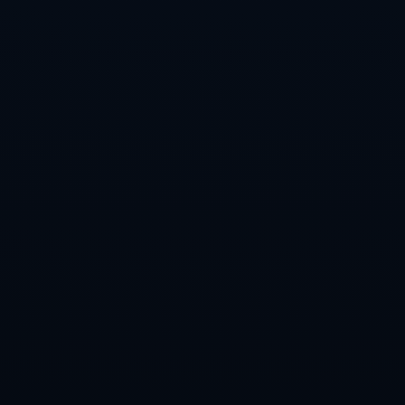
都提到了未来在“心态管理”方面的具体计划。林诗栋表示，自己