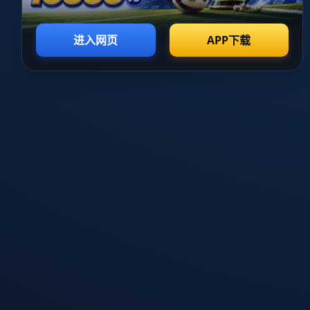
从第二局开始，林诗
赢’转移到每一板球
他在后几局中加强了
整个人就‘回来了’，