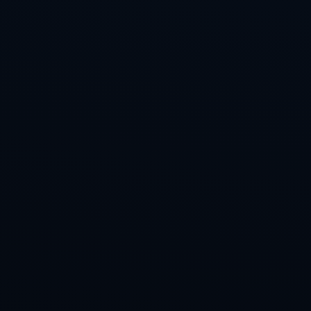
值得关注的是，两人