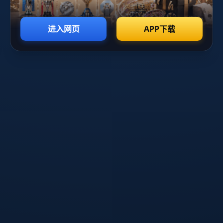
栋在场上给人感觉明显放开了许多。他在采访中详细说明了这一变
的质量上。我也在场上有意识地做深呼吸，让自己不要一直盯着比
上手的主动性，把自己擅长的前三板抢攻与中远台相持打得更有
球也顺了很多。”