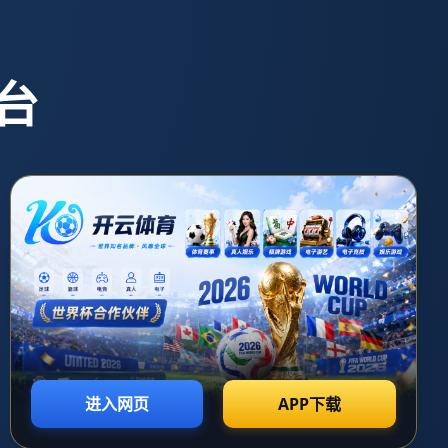
心态调整，蒯曼总结失误经验
8:00
开激烈交锋，赛后两人接受了媒体采访，从心态调整到技术细节进
受力与临场应变能力的一次综合检验。无论是场上比分的起伏，
队新老交替背景下，年轻选手摸索成长路径的清晰图景。