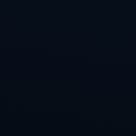
板。双打不是一个人
对于这场与印度组合
上对中国队制造了不
突然变节奏，这对我
完全跟上，导致失误
蒯曼则把这场比赛称
杀，在领先时能不能
种高压之下暴露出来