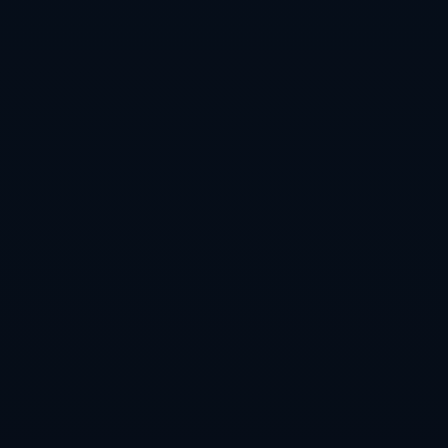
是“副科”，而是与德育、智育、美育并列的“主力科”，肩负起
塑造意志品质、团队精神、规则意识与抗挫能力的重要使
命。
体育治理现代化是托举“十五五”蓝图落地生根的制度保障。伴
随体育事业规模不断扩大，治理对象更加多元、治理范围更
加广泛，如何实现“管得住、管得好、管得巧”，成为摆在决策
者面前的新课题。未来五年，体育组织体系将进一步完善，
单项协会实体化改革、职业联赛治理结构优化、社会体育组
织规范发展将持续推进，政府、市场、社会三方将在明确边
界中实现良性互动。反兴奋剂、赛风赛纪、体育道德建设将
始终高压推进，让公平竞争、尊重规则、尊重对手成为最鲜
明的体育标识。在法治保障层面，《体育法》实施效果将不
断评估优化，各地配套法规、行业标准、技术规范将更加完