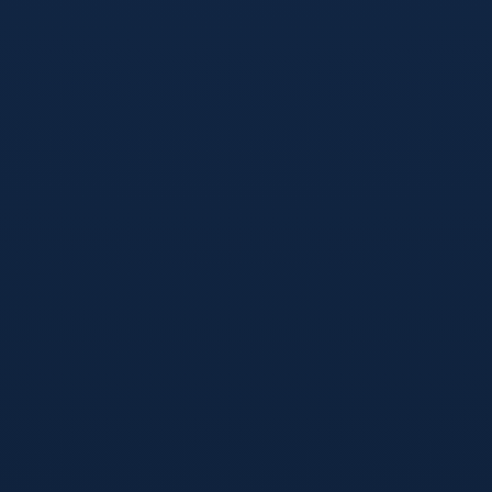
方式，带动区域经济发展，成为构建新发展格局中的重要一
环。可以预见，未来五年，中国体育将从“更快更高更强”迈向
“更全更广更新”，在更深层次、更高水平上融入国家现代化进
程。
在竞技体育层面，“十五五”蓝图的关键词是“体系再造”和“结构
升级”。一方面，中国竞技体育将继续巩固“三大球”等集体项
目的振兴成果，加快补强短板项目，构建更加多元、更加均
衡的项目布局，形成“优势项目稳定、潜优势项目突破、薄弱
项目提升”的新格局；备战奥运会、冬奥会、亚运会等重大赛
事的体系将进一步优化，从传统的金牌导向逐步走向综合价
值导向，更加注重运动员的职业发展、身心健康与文化教
育，推动“冠军”向“人才”的全方位转型。在科技赋能方面，从
大数据分析、智能训练设备到体能监测、康复医学，科技将
更加深度嵌入训练备战全流程，以精细化管理提升训练效