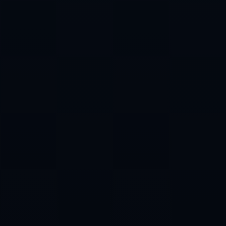
之中，悄然启程。
Copyright 2024
bat·365(中文)官方网站-登录入口
All Rights by
beat365