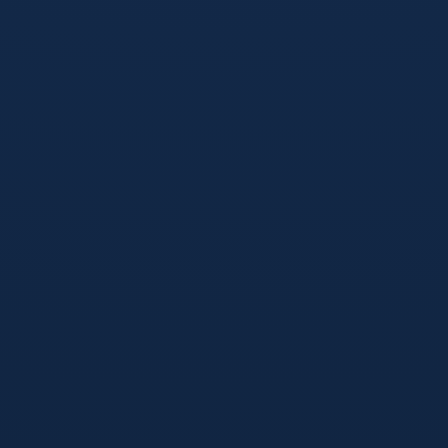
回望“十四五”，中国体育以一系列标志性节点书写了高光时
刻：北京冬奥会、冬残奥会圆满成功举办，竞技体育在奥运
会、世锦赛等大赛中屡创佳绩，全民健身公共服务体系日益
完善，体育产业总规模持续攀升。站在这样的基础之上，着
眼“十五五”，体育不再只是单一维度的金牌工程，而是被赋予
了更宏大的时代使命——服务国家战略格局，引领健康生活