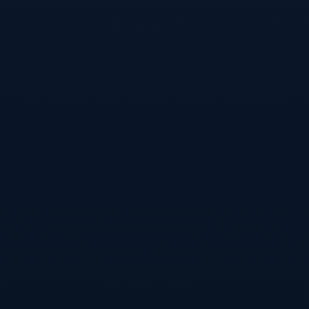
体育产业则被视作“十五五”蓝图中极具成长空间的战略性新兴
产业板块。当前，体育消费已成为居民服务消费的新增长
点，从马拉松、路跑赛事到骑行、露营、飞盘等新兴运动项
目，从体育培训、运动康复到智能装备、赛事版权，体育与
文旅、科技、金融、传媒的交叉融合，正在催生新的业态集
群。面向“十五五”，体育产业将被进一步纳入区域经济发展的