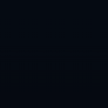
从赛场到街巷，从校园到山河，从一场场激动人心的决赛，
到一次次寻常却坚持的晨跑，“十五五”体育蓝图的底色，终将
落在一个个具象的身影和真实的汗水之上。可以预期的是，
当这幅蓝图逐步从纸面走向现实，中国体育将在下一个五年
里完成从“总量扩张”到“质量跃升”的关键跨越：竞技体育更加
稳健自信，全民健身更加普惠便捷，体育产业更加繁荣多
元，体育文化更加深入人心。那时回望，人们会发现，新时
代中国体育高质量发展的新篇章，正是在今天的擘画与谋划