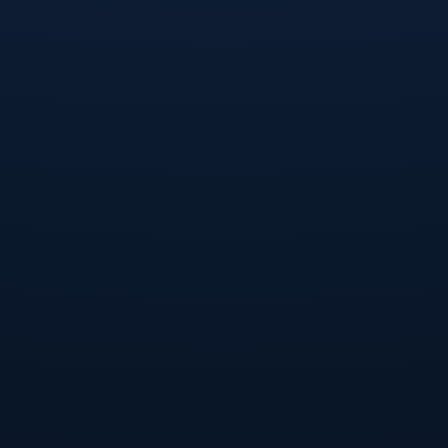
波‘假日出口忙’，实际上是过去两三年海外健康意识提升的一
个集中爆发。”
“外贸企业假日出口忙”的背后，离不开多地政府和平台的保通
保畅。在山东青岛的一个综合保税区，体育用品出口企业在
假日也能享受到通关“不断档”的便利服务。“今年我们专门针
对体育用品、电商小包和冷链产品设立了假日专窗。”当地海
关相关负责人介绍说，“从报关、查验到放行，全部实现了线
上线下联动，保障体育用品、健身器材等出口货物能搭上假
日物流‘快车’，让海外消费者在圣诞、新年、黑色星期五期间
顺利收货。”有企业负责人透露，一条从青岛直达欧洲的海运
快线，已成为不少体育品牌海外仓的“生命线”，在假日节点稳
定运行，为商家提供了近乎“班车式”的出口服务。
在长三角地区，体育外贸与跨境电商深度融合。杭州一家专
做瑜伽、健身和跑步装备的跨境电商企业负责人表示，平台