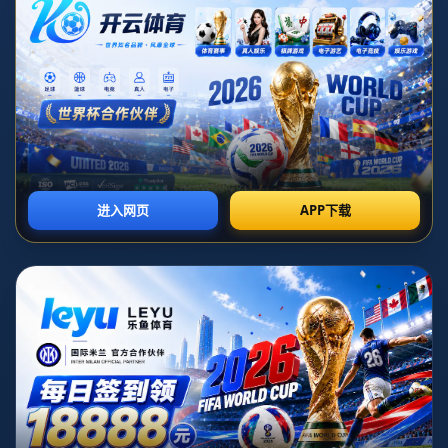
足球、篮球、跑鞋等与体育赛事直接相关的产品，需求非常
旺。”一位长期从事体育用品出口的企业负责人告诉记者，“世
界杯、欧洲杯、美职联、篮球世锦赛这些国际大赛的带动效
应，正在和各国的长假消费旺季叠加，海外消费者愿意为健
康、为运动买单，带给我们很大的订单增量。”
一些企业在“外贸企业假日出口忙”的大潮中敏锐捕捉到了体育
消费升级的趋势。浙江义乌的一家体育器材工厂负责人表
示，今年从八月底开始，企业就已经进入了“备战模式”，加班
加点赶制飞盘、羽毛球拍、便携式球门等“轻运动”产品，“以
前节日期间主要是传统小百货出口旺，今年我们明显感觉
到，海外更多家庭愿意在假期走进公园、营地、社区球场，
轻量化的家庭运动套装卖得特别好。”他透露，企业不仅为欧
洲超市连锁提供了大量家庭运动礼包，还为中东地区的商超
定制了集篮球、足球、排球于一体的“全家运动组合包”。