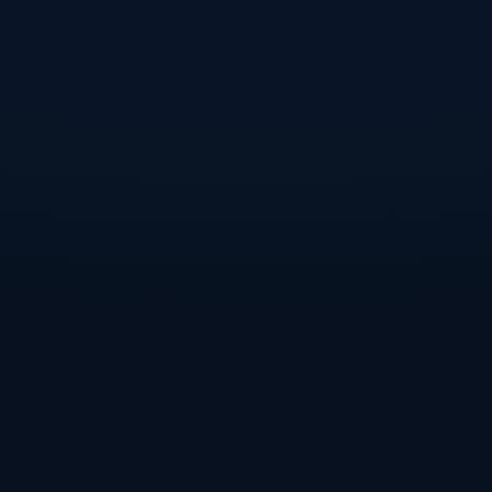
后台数据显示，从“十一”前一周开始，面向欧美市场的运动服
饰搜索量就持续攀升，“特别是功能紧身衣、瑜伽裤、压缩护
具等细分品类增长非常快。我们假期不仅没休息，还启用了
三家海外仓的加班机制，实时备货。”该企业通过与国内工厂
协同排产，在假期前锁定关键原材料供应，确保订单能够快
速完成生产并运往海外仓，“对我们来说，假期就是一场与时
间赛跑的体育比赛，谁能用最短时间把产品送到消费者手
中，谁就能在激烈的市场竞争中占得先机。”