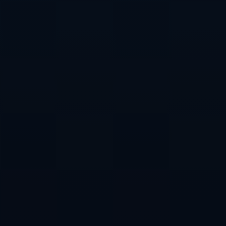
化。一些外贸企业敏锐捕捉到这一趋势，将中国风元素融入
体育产品设计——带有水墨龙纹的篮球、印着京剧脸谱的滑
板、融入汉字书法的跑步T恤——在海外市场销量不俗。“有
位来自东欧的客户专门点题要求‘Chinese style’，希望我们的
产品不仅好用，还能当礼物送给朋友，呈现一种不一样的体
育美学。”一位设计师笑着说，这类订单在假日节点往往更集
中，“很多人就是想在圣诞或者新年，送一点有文化记忆的体
育礼物。”