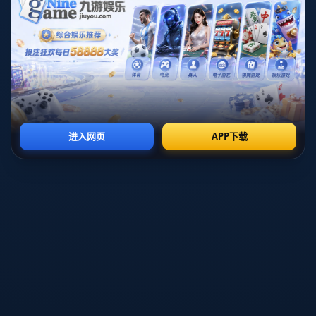
同培养的重要阵地。在多家知名健身连锁企业的人才“订单班”
中，企业教练主管走进高校课堂，开设实战化课程，如《私
教实务》《体适能评估与处方》《健身房运营管理》《会员
营销与服务细节》等，将健身会籍拓展、会员维护和线上私
教课程运营等最新实践经验系统化。学生从大二开始便以“学
徒制+项目制”的方式深度参与门店运营：白天在课堂学习运
动解剖学、体能训练方法论，晚上前往合作门店，跟随导师
进行体测、课程设计与实战授课。一名参与“订单班”的学生坦
言：“刚进门店时有点紧张，但跟着导师连着做了几期减脂
营、青少年体能训练营后，基本掌握了从陌生客户沟通到制
定训练计划，再到复盘评估的完整流程，毕业后直接签约门
店，几乎无缝衔接。”
体育赛事与活动运营领域同样因“订单式”协同培养而焕发新
机。面对马拉松、越野赛、路跑节、城市运动会等体育赛事