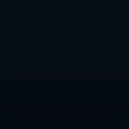
从训练场到课堂，从赛场到企业办公里，产教融合“订单式”协
同培养正在重塑体育人才成长路径。一批又一批青年学生在
真实的体育产业场景中淬炼本领，在与教练、运营、技术、
市场等角色的协同合作中快速成长。他们不仅是一线体育岗
位的接班人，更是推动体育强国建设、释放全民健身与体育
消费潜力的中坚力量。随着更多体育院校与企业携手深化合