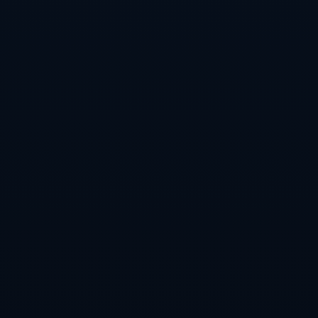
养质量考核。必须防止“订单式”培养简单异化为“企业急用什
么就教什么”的短视行为，高校仍需在体育科学基础理论、研
究方法和综合素养培养上守住底线，通过“宽基础+重实践+强
特色”的结构设计，让学生既能适应当前就业岗位需求，又能
保持长期发展潜力和职业升级空间。
多地体育主管部门和教育部门也在积极搭建政策平台，推动
高校、企业、行业协会、职业资格认证机构等多方联动。有
的地区出台专项扶持资金，对共建训练基地、产教融合实践
基地给予补贴；有的则搭建区域体育产业人才供需平台，发
布岗位需求榜单，引导高校针对性调整专业方向；还有的推
动体育教练员、裁判员、体能师等职业技能等级证书与高校
课程互认，为学生提供“在校期间拿证、毕业即持证上岗”的制
度通道。这些举措为“订单式”协同培养提供了稳定的政策支撑
和广阔的实践舞台。