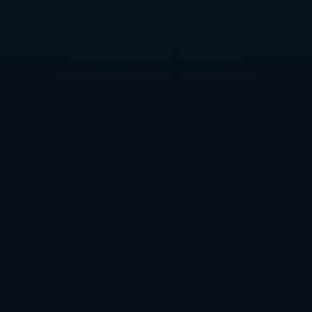
升，体育院校与科技企业之间的“订单式”合作也渐成气候。运
动数据分析、可穿戴设备开发、智能健身系统设计、体育赛
事直播与短视频内容制作等新兴岗位，正通过校企合作项目
走进课堂。某高校体育与信息工程学院联合一家体育科技公
司开设“运动数据分析与可视化订单班”，企业提供真实战队及
大众用户的训练与比赛数据，学生则在专业教师指导下学习
数据清洗、建模分析和可视化呈现，并将分析结果反馈给合
作俱乐部和健身机构，为其制定更加精准的训练计划。毕业
生中有多人被体育科技公司、职业俱乐部数据部门一并“打包”
吸纳，进入到体育大数据与智能训练这一新兴赛道。
“订单式”协同培养要行稳致远，还需进一步完善顶层设计和制
度保障。专家指出，一方面，高校与企业需要共同制定更加
科学的评价体系，将学生在企业端的实习、项目完成情况与
校内学分、综合素质评价打通，真正把“实践表现”纳入人才培