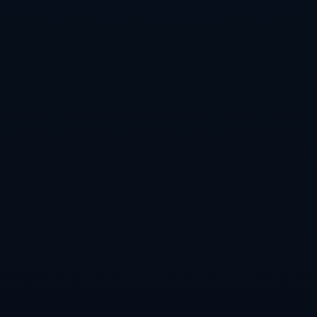
次次冠军与风浪中逐渐学会了如何与压力共处。