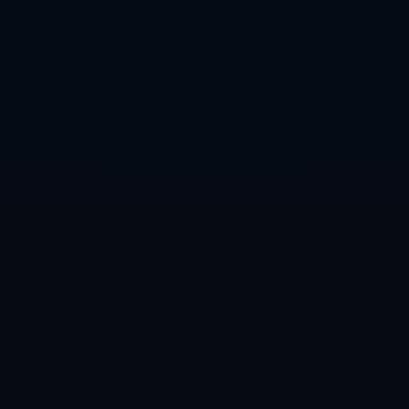
Copyright 2024
bat·365(中文)官方网站-登录入口
All Rights by
beat365