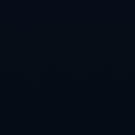
在外界的想象中，巴黎的盛夏，塞纳河畔的夜晚，当中国国
旗在跳水馆内再次缓缓升起，人们或许会再次看到那幅熟悉
的画面：两个扎着马尾辫的中国小姑娘并肩站在最高领奖台
上，举手投足间仍带着几分稚气，却已经用无数次完美入
水，证明了自己足以扛起中国跳水新一代的大旗。无论那时
比赛的比分有多悬殊，无论动作评分有多华丽，这对“陈芋汐
+全红婵”的组合，都已成为本届奥运会最值得期待的画面之
一。她们合体再战双人，不只是在争夺一枚金牌，更是在延
续中国跳水队多年来的王朝气质，也在书写属于自己这一代
人的传奇篇章。