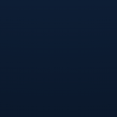
共振”，这对身高、节奏乃至心理稳定性都有很高要求。经历
了过去几个赛季的国际大赛磨合，这对“00后小花”的同步性愈
发成熟，许多动作甚至已经精确到“以帧计”，在空中划出几乎
一模一样的弧线，这也是她们屡屡获得高分的根基所在。
从竞技层面之外的故事性来看，“陈芋汐+全红婵”的组合也承
载着中国跳水新一代的群像。她们年纪相仿，却走着截然不
同却又高度交汇的成长路线。全红婵从广东小城走出，以惊
人的天赋和一夜成名的故事感动无数人；陈芋汐则以长期稳
定输出、在大赛中多次逆境翻盘的表现，被视为“关键时刻最
让人放心的人”。在国家队内部，两人既是“竞争对手”，又是
“并肩作战的战友”，她们在单人项目上互相逼迫彼此提升动作
质量，在双人项目上又要学会彼此迁就、互相补位，这种“既
斗又合”的关系，正是中国跳水内部良性竞争、团队合作的真
实写照。