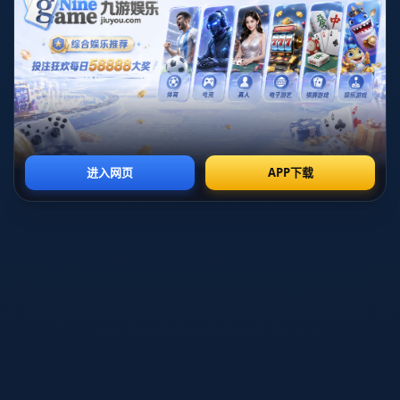
牌最有力的竞争者。中国跳水队在双人项目上历来底蕴深
厚，但像陈芋汐与全红婵这样在单人、双人项目上都具备世
界顶尖竞争力的搭档组合，并不多见。
技术层面上，这对组合的“强强联合”并非简单的1+1=2，而更
接近于“1+1>2”的化学反应。陈芋汐空中姿态舒展、入水稳定
干脆，动作完成一贯整洁利落，是教练组口中的“稳定器”；全
红婵则在难度选择与动作爆发力上极具冲击力，尤其是她标
志性的207C（向后翻腾三周半抱膝），曾多次在大赛中拿到
接近满分的超级高分。二人合体征战双人项目时，会在动作
编排上做出极为精细的平衡：既保证整套动作的总体难度不
落下风，又充分发挥两人的技术特长，让每一个动作都能在
“难度”和“稳定性”中找到最佳解。双人项目看似只是“同步”，
实则要求运动员在起跳、翻腾、入水等每个细节上都要“同频