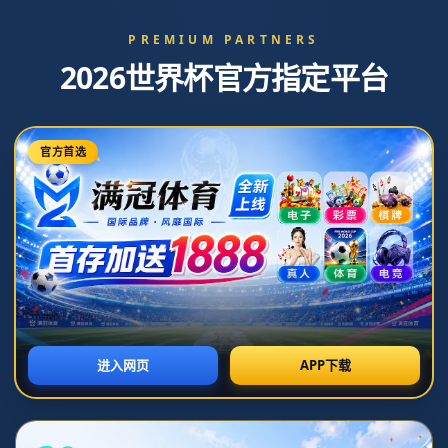
陈芋汐、全红婵合体再战双人
2026-07-07T18:28:13+08:00
巴黎奥运会临近，中国跳水队再传重磅消息——“天才少女”组
合陈芋汐、全红婵将再度合体出战女子10米台双人项目，这
对备受瞩目的“黄金搭档”也正式吹响了冲击巴黎金牌的号角。
从东京到布达佩斯，从西安到杭州，两人一路并肩走来，既
是彼此最强劲的对手，也是最默契的搭档，如今再战双人，
意味着中国跳水“梦之队”在奥运周期的战略布局已经逐渐清
晰，女子10米台项目上，中国队志在包揽，剑指最高领奖
台。
回顾东京奥运会，全红婵以三跳满分的表现横空出世，一战
封神，成为世界跳水的新名片；而彼时年仅15岁的陈芋汐同