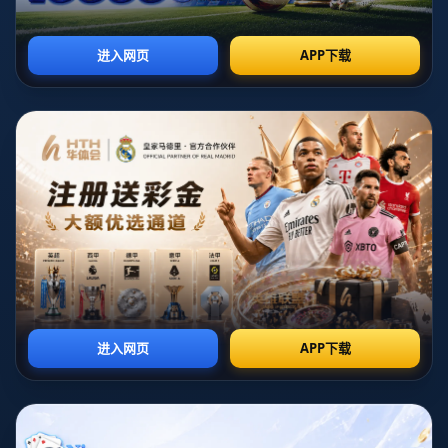
比赛尚未开始，赛场外的国际体育服务贸易展区已人头攒
动。展区汇集了国内外运动品牌、电商平台、赛事运营公司
及支付与物流服务商，重点展示的正是如何通过统一或可互
认的规则，把“内贸打法”自然延伸至“外贸赛道”。现场设立的
数字贸易体验区，通过一块大屏即可看到：同一场比赛的版