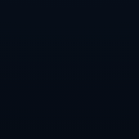
理经验，与国际平台对品牌安全、用户体验的通行规范进行
比照，实现了“规则语言”间的互译。
体育产业的开放，同样离不开金融规则的护航。本次赛事的
赞助合同与球员短期合同，部分采用了人民币与外币的“篮子
计价”方式，涉外支付则试点使用更为简化的真实性审核流
程，在反洗钱、反恐怖融资等底线要求不变的前提下，通过
事前备案与事后抽查相结合的模式，减轻日常业务环节的纸
质证明材料负担。某商业银行的国际业务负责人表示，体育
赛事赞助资金往往节奏快、金额集中，传统的手续容易让合
作方“心急如焚”。如今在统一电子单证标准、加强部门间数据
联通后，银行对赞助商与运营方的资质核验可以前置完成，
实际每笔资金划转就像“走一条被铺平的高速公路”。这不仅提