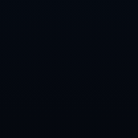
随着终场哨声响起，杭州奥体中心的灯光渐次熄灭，但关于
“推动内外贸规则制度对接”的讨论并未落幕。观众散场的场馆
内仍有技术团队在对票务数据、消费行为与跨境交易进行复
盘分析，法务与政策专家则在整理本次赛事测试的各项制度
成果。有人将这场比赛比作一场“规则层面的季前赛”：它的意
义不在于奖杯，而在于为即将到来的体育大考摸清规则边
界、校准制度坐标。可以预见，随着更多类似的综合性体育
赛事落地国内，各类新技术、新模式将不断在实践中接受检
验与打磨。而那些在规则上敢于走在前列的城市与企业，也
有望在新一轮体育产业开放竞争中抢占先机，让一张张球
票、一件件球衣、一场场赛事，成为畅通国内国际双循环、
连接内外贸规则制度的生动纽带。